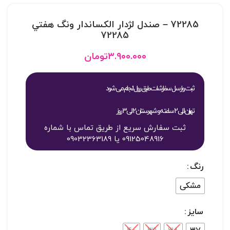
72285 – صندل لژدار الکساندار ونگ هفتي
72285
۳.۹۰۰.۰۰۰
تومان
ثبت و ارسال سفارشات طبق روال انجام می شود
تهران 1 الی 2 ساعته و شهرستان 2 الی 3 روز
ثبت سفارش سریع از طریق تماس با شماره
09125048916 یا 09032363189
رنگ
مشکی
سایز