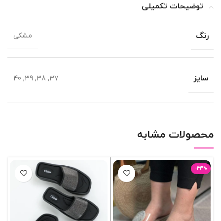
توضیحات تکمیلی
رنگ
مشکی
سایز
37, 38, 39, 40
محصولات مشابه
-43%