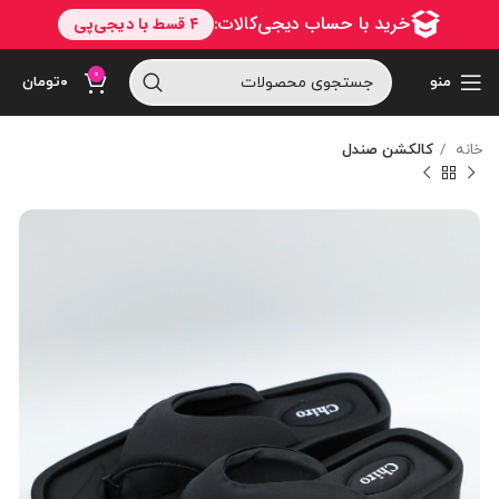
0
منو
۰
تومان
خانه
کالکشن صندل