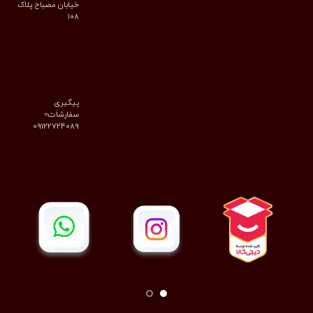
خیابان مصباح پلاک
۱۰۸
پیگیری
سفارشات=
09122724089