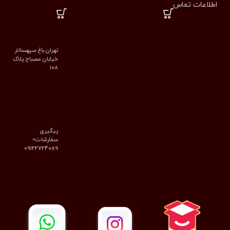
اطلاعات تماس
تهران باغ سپهسالار
خیابان مصباح پلاک
۱۰۸
پیگیری
سفارشات=
09122724089