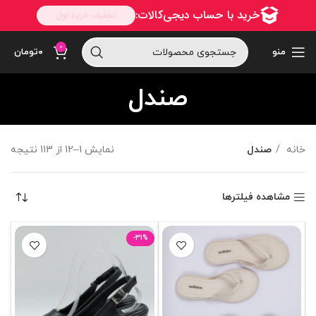
0
منو
۰
تومان
صندل
خانه
صندل
نمایش 1–12 از 113 نتیجه
مشاهده فیلترها
-31%