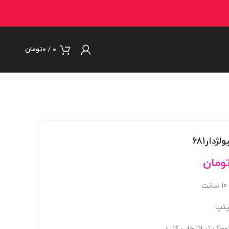
0
/
۰
تومان
ومان
یتپ
وچک تر انتخاب کنید