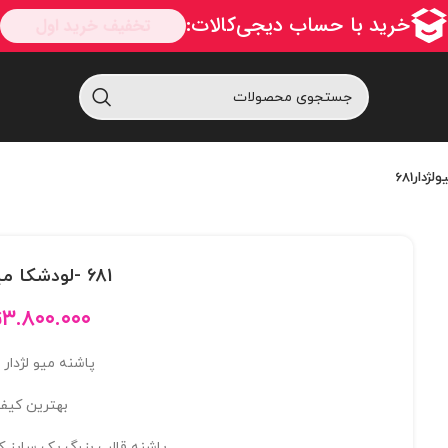
681 -لودشکا میولژدار681
۳.۸۰۰.۰۰۰
ت
پاشنه میو لژدار 10 سانت
بهترین کیف
پاشنه قالب بزرگ یک سایز ک