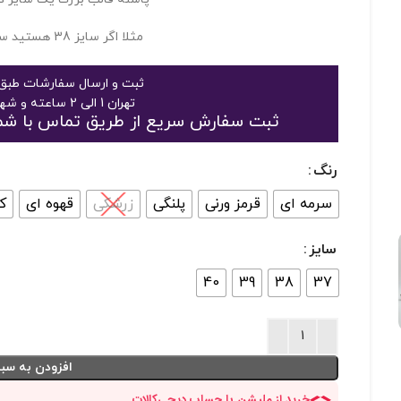
مثلا اگر سایز 38 هستید سایز 37 انتخاب کنید
ثبت و ارسال سفارشات طبق 
تهران 1 الی 2 ساعته و شهرستان 2 الی 3 روز
ثبت سفارش سریع از طریق تماس با شماره 09125048916 یا 363189
رنگ
سرمه ای
قرمز ورنی
پلنگی
زرشکی
قهوه ای
ک
سایز
40
39
38
37
افزودن به سبد