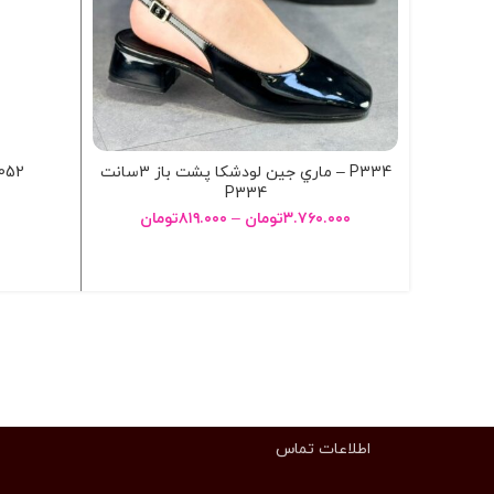
P334 – ماري جين لودشکا پشت باز 3سانت
1052 – کتوني لژ مخفي هان
P334
۳.۷۶۰.۰۰۰
تومان
–
۸۱۹.۰۰۰
تومان
انتخاب گزینه ها
اطلاعات تماس