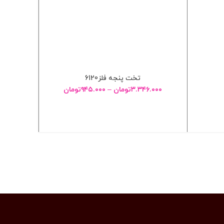
تخت پنجه فلز6120
p316 – دو 
۳.۳۴۶.۰۰۰
تومان
–
۹۴۵.۰۰۰
تومان
انتخاب گزینه ها