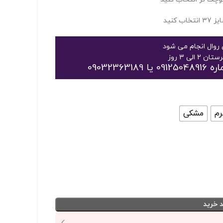
روال انجام می شود
09032
رم
مشکی
 خرید