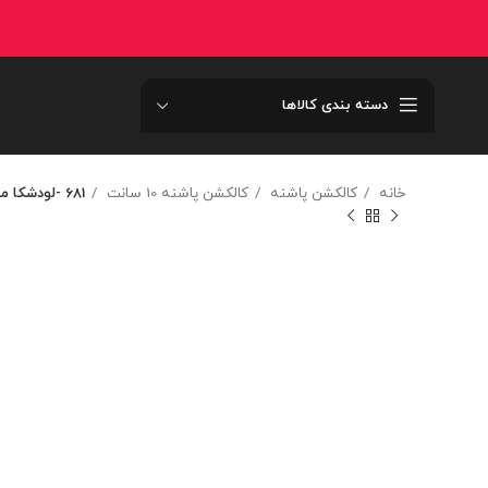
دسته بندی کالاها
خانه
کالکشن پاشنه
کالکشن پاشنه 10 سانت
681 -لودشکا میولژدار681