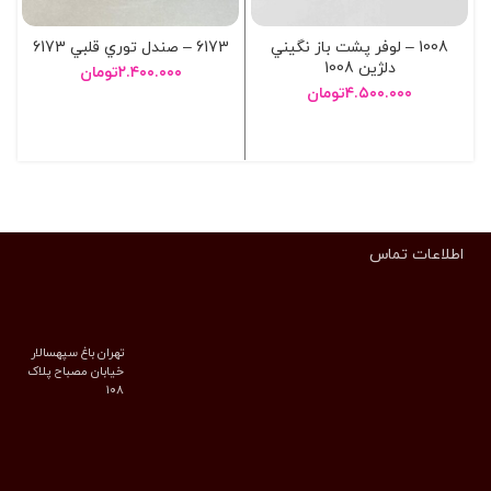
1008 – لوفر پشت باز نگيني
6173 – صندل توري قلبي 6173
دلژين 1008
۲.۴۰۰.۰۰۰
تومان
۴.۵۰۰.۰۰۰
تومان
انتخاب گزینه ها
انتخاب گزینه ها
اطلاعات تماس
تهران باغ سپهسالار
خیابان مصباح پلاک
۱۰۸