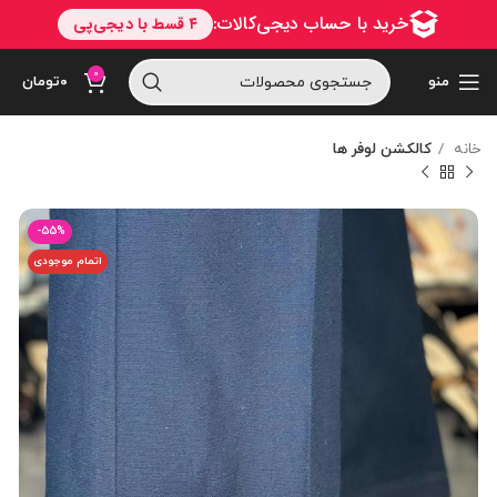
0
منو
۰
تومان
خانه
کالکشن لوفر ها
-55%
اتمام موجودی