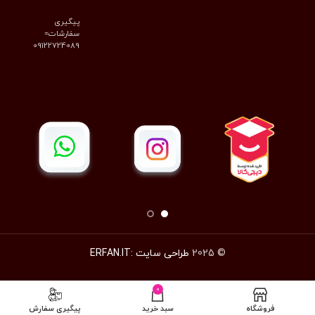
پیگیری
سفارشات=
09122724089
© 2025
طراحی سایت :ERFAN.IT
0
فروشگاه
سبد خرید
پیگیری سفارش