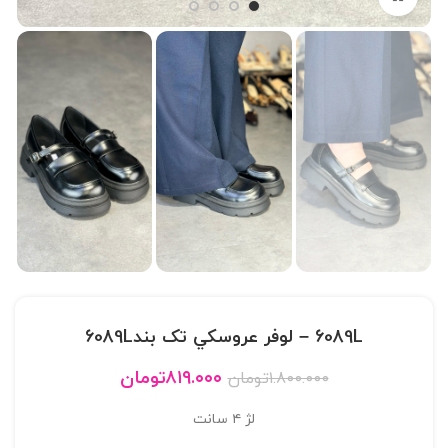
6089L – لوفر عروسکي تک بند6089L
۸۱۹.۰۰۰
تومان
۱.۸۰۰.۰۰۰
تومان
لژ ۴ سانت