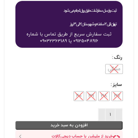
ثبت و ارسال سفارشات طبق روال انجام می شود
تهران 1 الی 2 ساعته و شهرستان 2 الی 3 روز
ثبت سفارش سریع از طریق تماس با شماره
09125048916 یا 09032363189
رنگ
مشکی
سایز
40
39
38
37
افزودن به سبد خرید