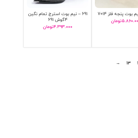
691 – نيم بوت استرج تمام نگين
4گوش 691
۵.۸۶۰.۰
تومان
۴.۳۹۳.۰۰۰
تومان
نتخاب گزینه ها
انتخاب گزینه ها
→
13