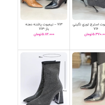
يمبوت استرج توري نگيني
713 – نیمبوت پاشنه دهنه
716
باز-713
۵.۳۷۰.۰
تومان
۵.۱۱۲.۰۰۰
تومان
نتخاب گزینه ها
انتخاب گزینه ها