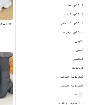
کالکشن صندل
کالکشن کیف
کالکشن لژ مخفی
6194 – نيم بوت لژدار گوچي 6194
۰
کالکشن لوفر ها
کتونی
کفش
مجلسی
مل بوت
نیم بوت اسپرت
نیم بوت اسپرت
نیمبوت
نیم بوت پاشنه