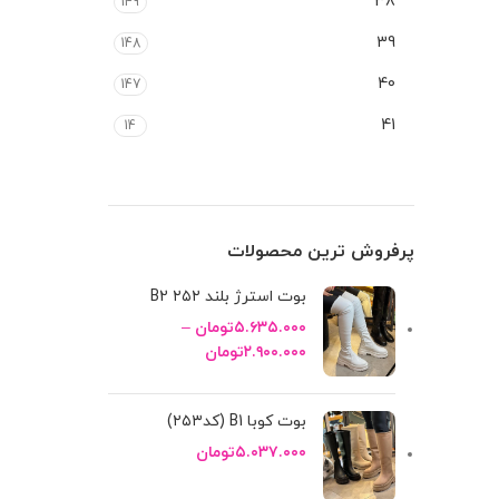
38
149
39
148
40
147
41
14
پرفروش ترین محصولات
بوت استرژ بلند B2 ۲۵۲
۵.۶۳۵.۰۰۰
تومان
–
۲.۹۰۰.۰۰۰
تومان
بوت کوبا B1 (کد۲۵۳)
۵.۰۳۷.۰۰۰
تومان