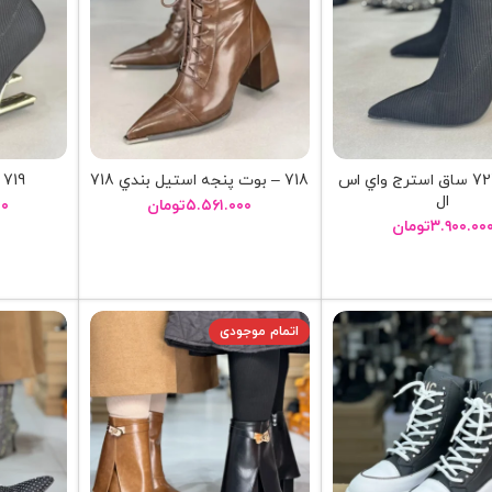
724 – 724 ساق استرج واي اس
718 – بوت پنجه استيل بندي 718
719 – 719 فندي خطي
ال
۵.۵۶۱.۰۰۰
تومان
۰۰
۳.۹۰۰.۰۰
تومان
انتخاب گزینه ها
ا
انتخاب گزینه ها
اتمام موجودی