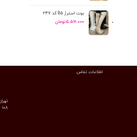
بوت استرژ B5 کد 247
۵.۵۶۱.۰۰۰
تومان
اطلاعات تماس
تهران
۱۰۸