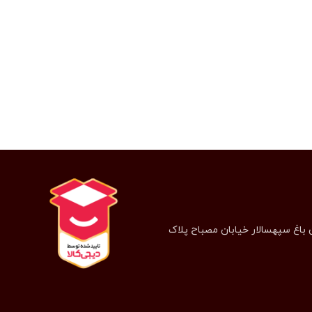
 باغ سپهسالار خیابان مصباح پلاک