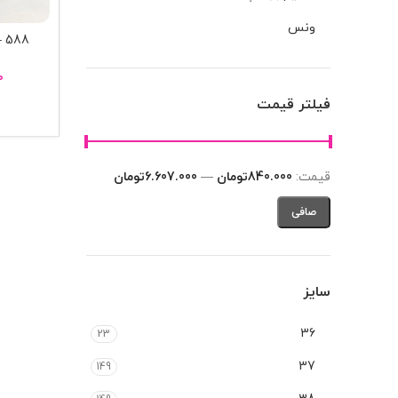
ونس
88
۰
فیلتر قیمت
قيمت:
840.000تومان
—
6.607.000تومان
صافی
سایز
36
23
37
149