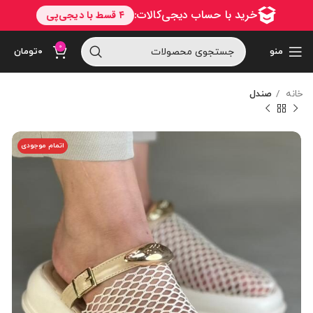
0
منو
۰
تومان
خانه
صندل
اتمام موجودی