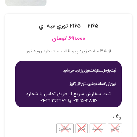
2165 – 2165 توري قبه اي
۱.۶۹۱.۰۰۰
تومان
لژ 3.5 سانت زیره پیو قالب استاندارد رویه تور
ثبت و ارسال سفارشات طبق روال انجام می شود
تهران 1 الی 2 ساعته و شهرستان 2 الی 3 روز
ثبت سفارش سریع از طریق تماس با شماره
09125048916 یا 09032363189
رنگ
کاچو
سفید
کرم
مشکی