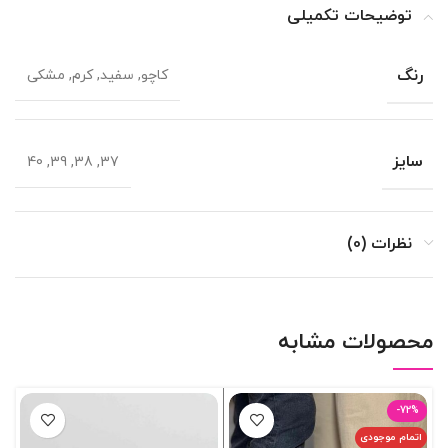
توضیحات تکمیلی
رنگ
کاچو, سفید, کرم, مشکی
سایز
37, 38, 39, 40
نظرات (0)
محصولات مشابه
-72%
اتمام موجودی