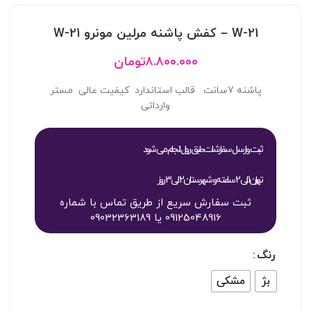
W-21 – کفش پاشنه مرلين مونرو W-21
۸.۸۰۰.۰۰۰
تومان
پاشنه 7سانت قالب استاندارد کیفیت عالی مستر
وارداتی
ثبت و ارسال سفارشات طبق روال انجام می شود
تهران 1 الی 2 ساعته و شهرستان 2 الی 3 روز
ثبت سفارش سریع از طریق تماس با شماره
09125048916 یا 09032363189
رنگ
بژ
مشکی