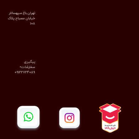
تهران باغ سپهسالار
خیابان مصباح پلاک
۱۰۸
پیگیری
سفارشات=
09122724089