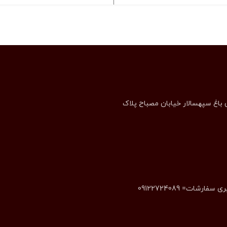
 باغ سپهسالار خیابان مصباح پلاک
 سفارشات= 09122724089