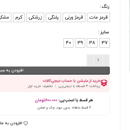
رنگ
قرمز مات
قرمژ ورنی
پلنگی
زرشکی
کرم
مشک
سایز
40
39
38
37
افزودن به سبد
هر قسط با اسنپ‌پی:
۶۰۰.۰۰۰
تومان
۴ قسط ماهانه. بدون سود، چک و ضامن.
افزودن به عل