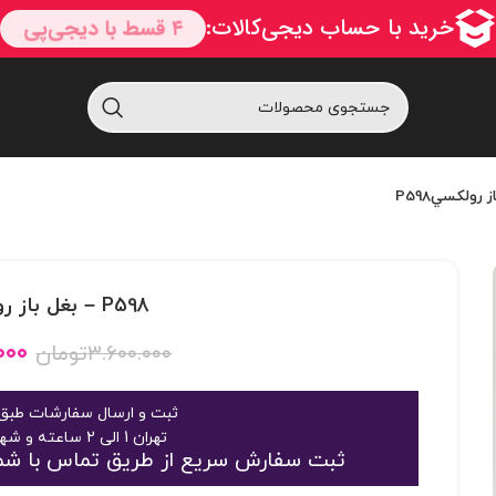
P598 – بغل باز رولکسيP598
۰۰۰
۳.۶۰۰.۰۰۰
تومان
ثبت و ارسال سفارشات طبق 
تهران 1 الی 2 ساعته و شهرستان 2 الی 3 روز
ثبت سفارش سریع از طریق تماس با شماره 09125048916 یا 363189