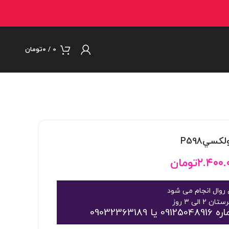
0
/
۰
تومان
۲.۴۰۰.
تومان
روال انجام می شود
09032