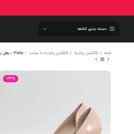
دسته بندی کالاها
خانه
کالکشن پاشنه
کالکشن پاشنه 10 سانت
P598 – بغل باز رولکسيP598
-33%