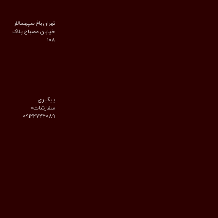
تهران باغ سپهسالار
خیابان مصباح پلاک
۱۰۸
پیگیری
سفارشات=
09122724089