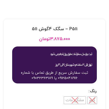
P511 – سگک 4گوش 511
۳.۸۷۵.۰۰۰
تومان
ثبت و ارسال سفارشات طبق روال انجام می شود
تهران 1 الی 2 ساعته و شهرستان 2 الی 3 روز
ثبت سفارش سریع از طریق تماس با شماره
09125048916 یا 09032363189
رنگ
کرم
مشکی مات