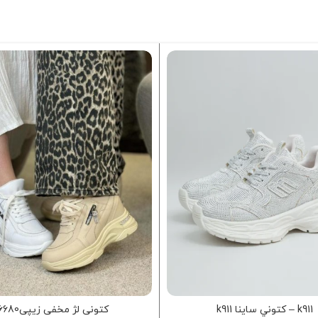
k911 – کتوني ساينا k911
کتونی لژ مخفی زیپی6680