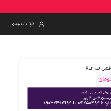
0
/
۰
تومان
ومان
روال انجام می شود
09032