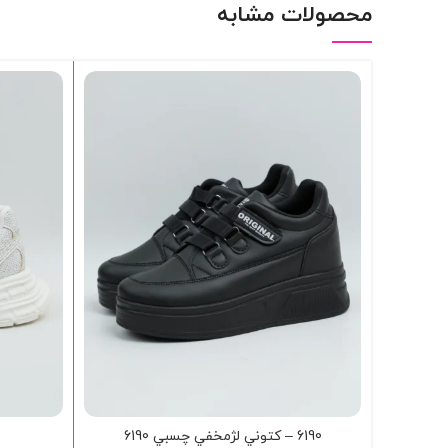
محصولات مشابه
6190 – کتوني لژمخفي چسبي 6190