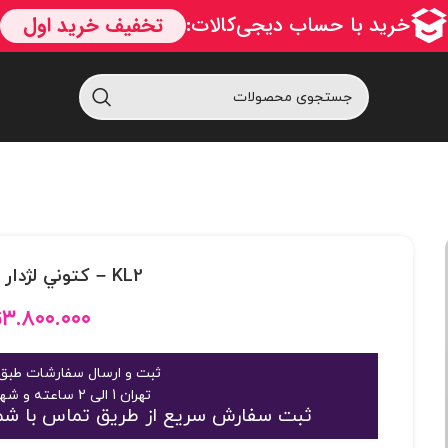
KL2 – کتوني لژدار فشن لمهKL2
۳.۸۰۰.۰۰۰
ت
ثبت و ارسال سفارشات طبق 
تهران 1 الی 2 ساعته و شهرستان 2 الی 3 روز
ثبت سفارش سریع از طریق تماس با شماره 09125048916 یا 363189