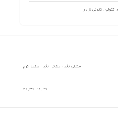
:
کتونی
,
کتونی لژ دار
مشکی نگین مشکی, نگین سفید, کرم
37, 38, 39, 40