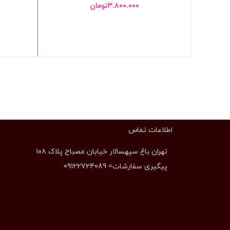
۳.۸۰۰.۰۰۰
تومان
انتخاب گزینه ها
اطلاعات تماس
تهران باغ سپهسالار خیابان مصباح پلاک ۱۰۸
پیگیری سفارشات= 09122724089