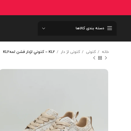
دسته بندی کالاها
خانه
کتونی
کتونی لژ دار
KL2 – کتوني لژدار فشن لمهKL2