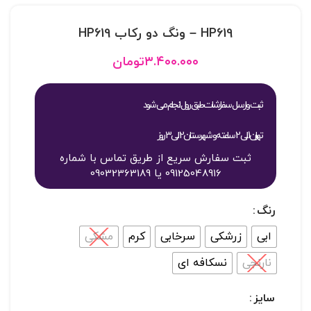
HP619 – ونگ دو رکاب HP619
۳.۴۰۰.۰۰۰
تومان
ثبت و ارسال سفارشات طبق روال انجام می شود
تهران 1 الی 2 ساعته و شهرستان 2 الی 3 روز
ثبت سفارش سریع از طریق تماس با شماره
09125048916 یا 09032363189
رنگ
ابی
زرشکی
سرخابی
کرم
مشکی
نارنجی
نسکافه ای
سایز