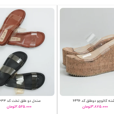
نه کائوچو دوطلق کد 6496
صندل دو طلق تخت کد ۶۶۳۴
۳.۸۷۵.۰۰۰
تومان
۲.۵۲۵.۰۰۰
تومان