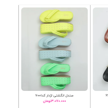
-77%
صندل انگشتی لژدار کد۷۰۰۱
صند
۳.۰۷۰.۰۰۰
تومان
۰۰۰