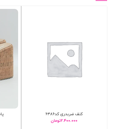
کنف ضربدری کد۶۴۸۶
پاش
۲.۴۰۰.۰۰۰
تومان