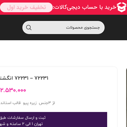
72231 – 72231 انگشتي يراقدار توخالي
۲.۵۳۰.۰۰۰
ت
لژ 3جنس زیره پیو قالب استاندارد کف کفش روکش شده
ثبت و ارسال سفارشات طبق 
تهران 1 الی 2 ساعته و شهرستان 2 الی 3 روز