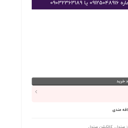
09032
 خرید
اقه مندی
صندل
,
کالکشن صندل