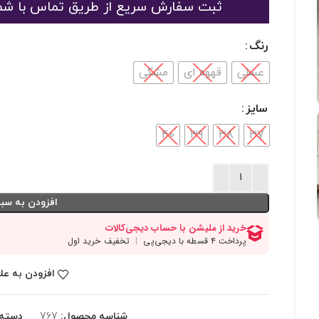
ثبت سفارش سریع از طریق تماس با شماره 09125048916 یا 363189
رنگ
عسلی
قهوه ای
مشکی
سایز
40
39
38
37
افزودن به سبد
افزودن به عل
شناسه محصول:
767
دسته: