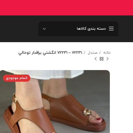
دسته بندی کالاها
خانه
صندل
72231 – 72231 انگشتي يراقدار توخالي
اتمام موجودی