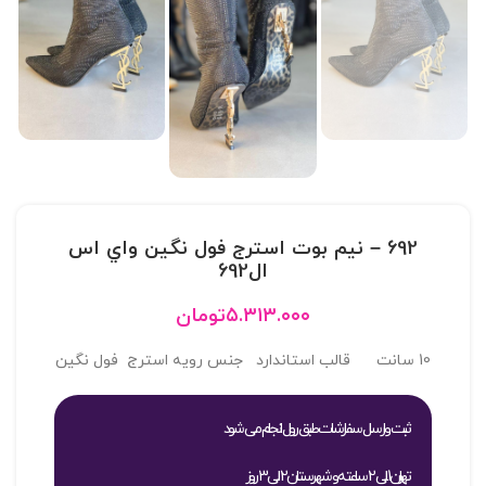
692 – نيم بوت استرج فول نگين واي اس
ال692
۵.۳۱۳.۰۰۰
تومان
10 سانت قالب استاندارد جنس رویه استرج فول نگین
ثبت و ارسال سفارشات طبق روال انجام می شود
تهران 1 الی 2 ساعته و شهرستان 2 الی 3 روز