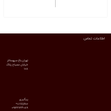
انتخاب گزینه ها
انتخاب گزینه ها
اطلاعات تماس
تهران باغ سپهسالار
خیابان مصباح پلاک
۱۰۸
پیگیری
سفارشات=
09122724089