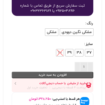
ثبت سفارش سریع از طریق تماس با شماره
09125048916 یا 09032363189
رنگ
مشکی نگین دوودی
مشکی
سایز
40
39
38
37
افزودن به سبد خرید
هر قسط با اسنپ‌پی:
۱.۳۲۸.۲۵۰
تومان
۴ قسط ماهانه. بدون سود، چک و ضامن.