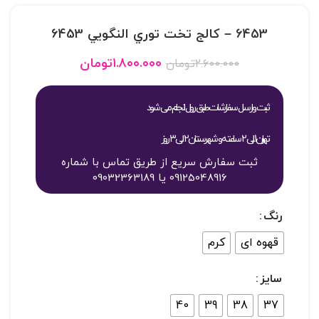
6453 – کالج تخت توري النگويي 6453
۱.۸۰۰.۰۰۰
تومان
۲.۶۰۰.۰۰۰
تومان
ثبت و ارسال سفارشات طبق روال انجام می شود
تهران 1 الی 2 ساعته و شهرستان 2 الی 3 روز
ثبت سفارش سریع از طریق تماس با شماره
09125048916 یا 09032363189
رنگ
قهوه ای
کرم
سایز
40
39
38
37