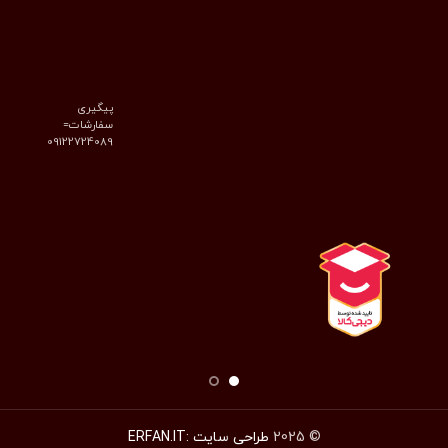
پیگیری
سفارشات=
09122724089
© 2025
طراحی سایت :ERFAN.IT