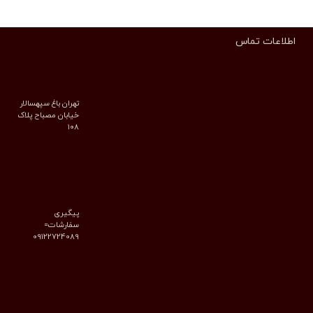
اطلاعات تماس
تهران باغ سپهسالار
خیابان مصباح پلاک
۱۰۸
پیگیری
سفارشات=
09122724089