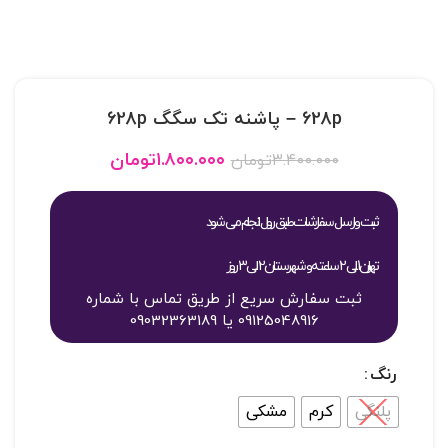
628p – پاشنه تک سگگ 628p
۱.۸۰۰.۰۰۰
تومان
۳.۴۰۰.۰۰۰
تومان
ثبت و ارسال سفارشات طبق روال انجام می شود
تهران 1 الی 2 ساعته و شهرستان 2 الی 3 روز
ثبت سفارش سریع از طریق تماس با شماره
09125048916 یا 09032363189
رنگ
پلنگی
کرم
مشکی