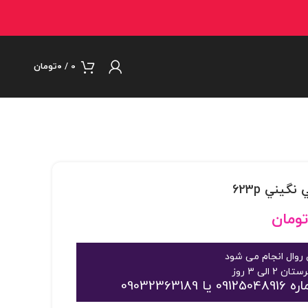
0
/
۰
تومان
تومان
روال انجام می شود
09032