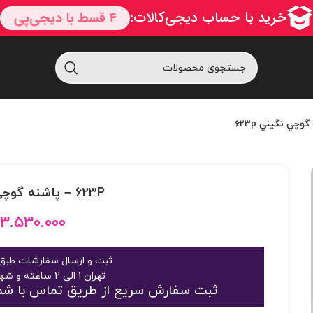
623P – پاشنه گوچي نگيني 623p
۳.۵۳۰.۰۰۰
ثبت و ارسال سفارشات طبق 
تهران 1 الی 2 ساعته و شهرستان 2 الی 3 روز
ثبت سفارش سریع از طریق تماس با شماره 09125048916 یا 363189