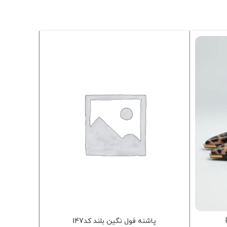
پاشنه فول نگین بلند کد147
پاش