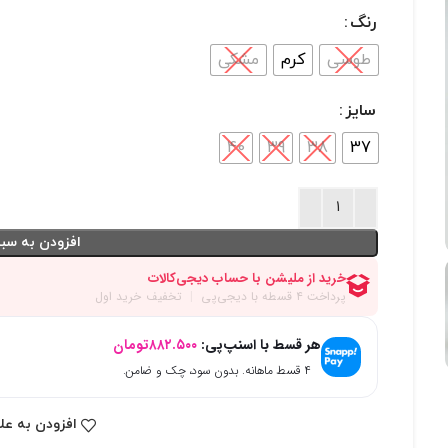
رنگ
طوسی
کرم
مشکی
سایز
40
39
38
37
افزودن به سبد
هر قسط با اسنپ‌پی:
۸۸۲.۵۰۰
تومان
۴ قسط ماهانه. بدون سود، چک و ضامن.
افزودن به عل