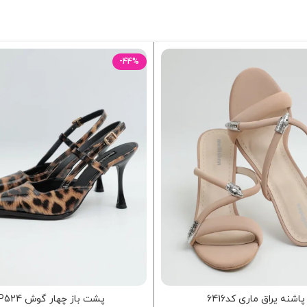
-44%
پاشنه یراق ماری کد6416
پشت باز چهار گوش P524