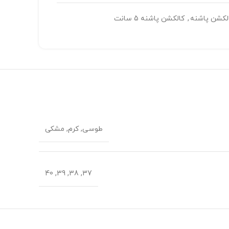
لکشن پاشنه
,
کالکشن پاشنه 5 سانت
طوسی, کرم, مشکی
37, 38, 39, 40