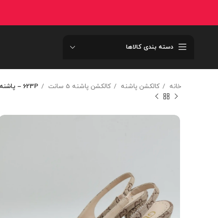
دسته بندی کالاها
خانه
کالکشن پاشنه
کالکشن پاشنه 5 سانت
623P – پاشنه گوچي نگيني 623p