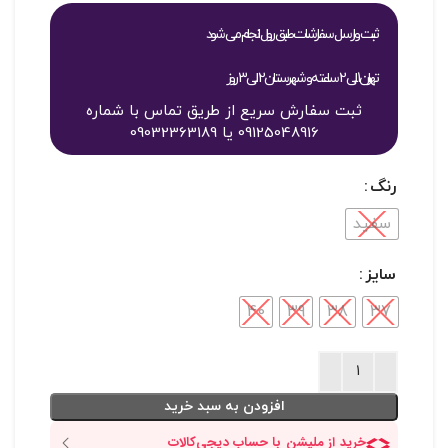
ثبت و ارسال سفارشات طبق روال انجام می شود
تهران 1 الی 2 ساعته و شهرستان 2 الی 3 روز
ثبت سفارش سریع از طریق تماس با شماره
09125048916 یا 09032363189
رنگ
سفید
سایز
40
39
38
37
افزودن به سبد خرید