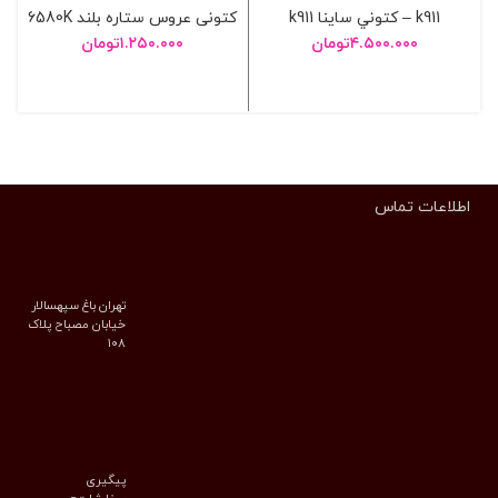
k911 – کتوني ساينا k911
کتونی عروس ستاره بلند 6580K
۴.۵۰۰.۰۰۰
تومان
۱.۲۵۰.۰۰۰
تومان
انتخاب گزینه ها
انتخاب گزینه ها
اطلاعات تماس
تهران باغ سپهسالار
خیابان مصباح پلاک
۱۰۸
پیگیری