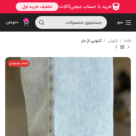
0
منو
۰
تومان
خانه
کتونی
کتونی لژ دار
اتمام موجودی