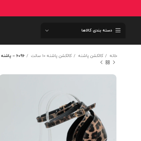
دسته بندی کالاها
خانه
کالکشن پاشنه
کالکشن پاشنه 10 سانت
6096 – پاشنه واي اس ال 6096p