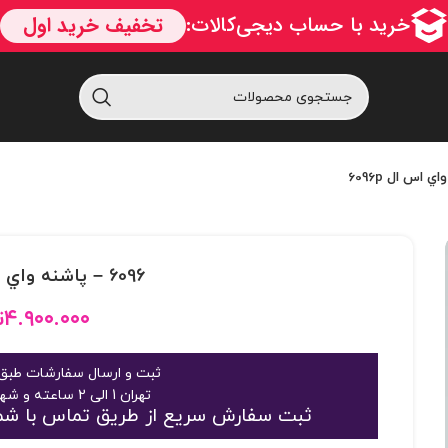
6096 – پاشنه واي اس ال 6096p
۴.۹۰۰.۰۰۰
ت
ثبت و ارسال سفارشات طبق 
تهران 1 الی 2 ساعته و شهرستان 2 الی 3 روز
ثبت سفارش سریع از طریق تماس با شماره 09125048916 یا 363189