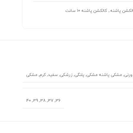
لکشن پاشنه
,
کالکشن پاشنه 10 سانت
ورنی, مشکی پاشنه مشکی, پلنگی, زرشکی, سفید, کرم, مشکی
36, 37, 38, 39, 40