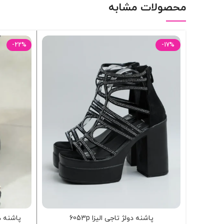
محصولات مشابه
-22%
-17%
پاشنه دولژ تاجی الیزا 6053p
پاشنه دو