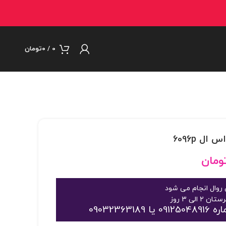
0
/
۰
تومان
ومان
روال انجام می شود
09032