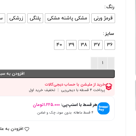
رنگ
قرمژ ورنی
مشکی پاشنه مشکی
پلنگی
زرشکی
س
سایز
40
39
38
37
36
افزودن به سبد
هر قسط با اسنپ‌پی:
۱.۲۲۵.۰۰۰
تومان
۴ قسط ماهانه. بدون سود، چک و ضامن.
افزودن به عل