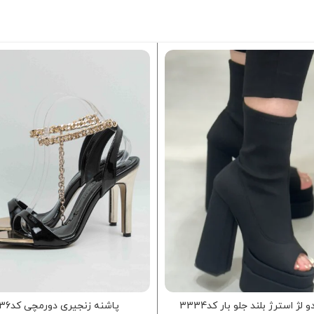
 لژ استرژ بلند جلو بار کد3334
پاشنه زنجیری دورمچی کدp436