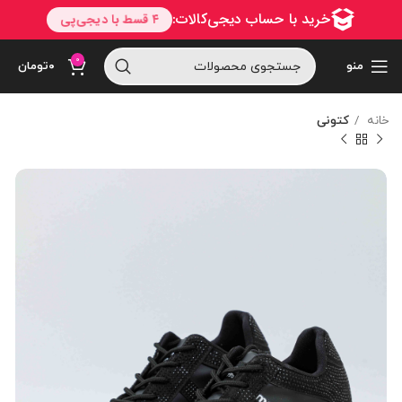
0
منو
۰
تومان
خانه
کتونی