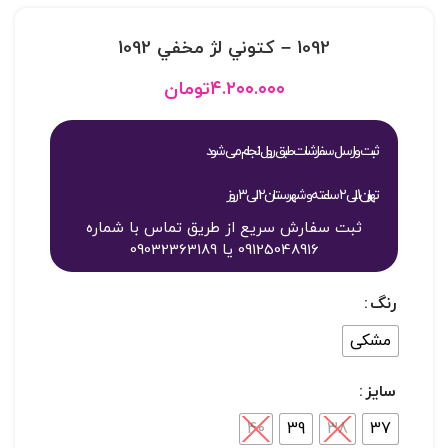
1092 – کتوني لژ مخفي 1092
۴.۲۰۰.۰۰۰
تومان
ثبت و ارسال سفارشات طبق روال انجام می شود
تهران 1 الی 2 ساعته و شهرستان 2 الی 3 روز
ثبت سفارش سریع از طریق تماس با شماره
09125048916 یا 09032363189
رنگ
مشکی
سایز
40
39
38
37