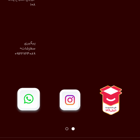
۱۰۸
پیگیری
سفارشات=
09122724089