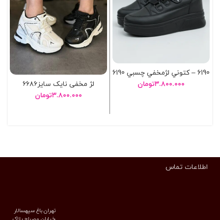
6190 – کتوني لژمخفي چسبي 6190
لژ مخفی نایک سایز۶۶۸۶
۳.۸۰۰.۰۰۰
تومان
۳.۸۰۰.۰۰۰
تومان
انتخاب گزینه ها
انتخاب گزینه ها
اطلاعات تماس
تهران باغ سپهسالار
خیابان مصباح پلاک