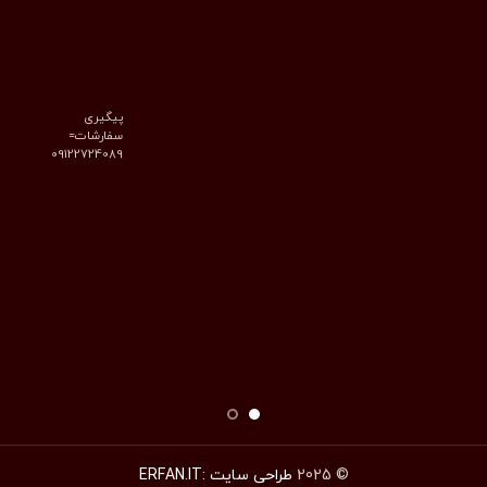
پیگیری
سفارشات=
09122724089
© 2025
طراحی سایت :ERFAN.IT