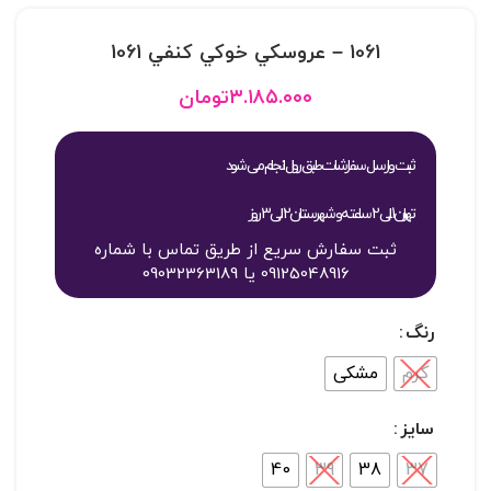
1061 – عروسکي خوکي کنفي 1061
۳.۱۸۵.۰۰۰
تومان
ثبت و ارسال سفارشات طبق روال انجام می شود
تهران 1 الی 2 ساعته و شهرستان 2 الی 3 روز
ثبت سفارش سریع از طریق تماس با شماره
09125048916 یا 09032363189
رنگ
کرم
مشکی
سایز
40
39
38
37