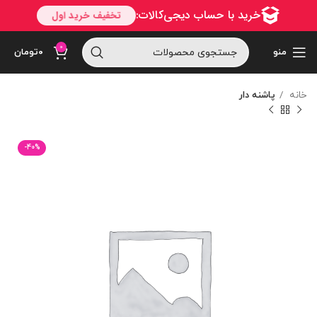
0
منو
۰
تومان
خانه
پاشنه دار
-40%