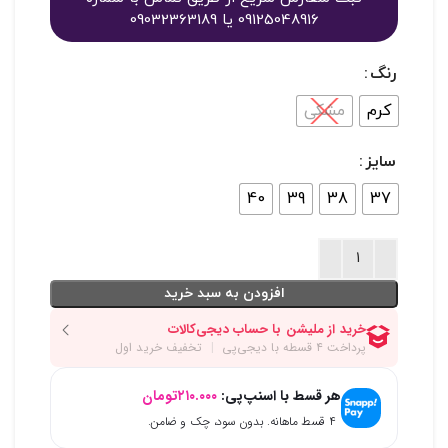
09125048916 یا 09032363189
رنگ
کرم
مشکی
سایز
40
39
38
37
افزودن به سبد خرید
هر قسط با اسنپ‌پی:
۲۱۰.۰۰۰
تومان
۴ قسط ماهانه. بدون سود، چک و ضامن.