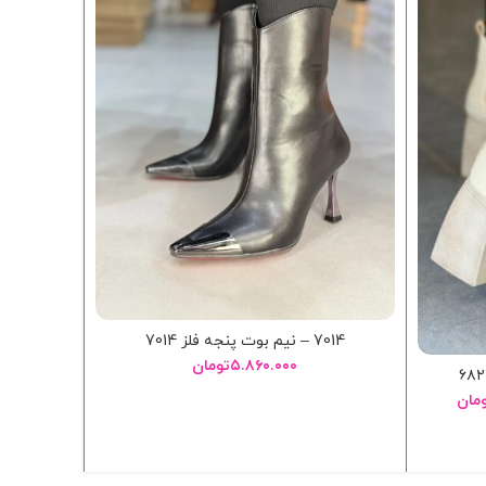
7014 – نيم بوت پنجه فلز 7014
6385 – بوت پاشنه سلين 6385 (کپی)
۵.۸۶۰.۰۰۰
تومان
مان
انتخاب گزینه ها