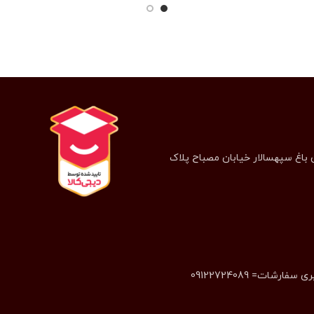
 باغ سپهسالار خیابان مصباح پلاک
 سفارشات= 09122724089