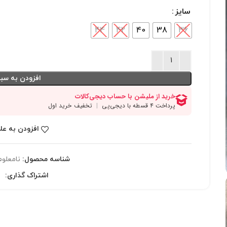
سایز
44
42
40
38
36
افزودن به سبد
افزودن به عل
شناسه محصول:
نامعلوم
اشتراک گذاری: