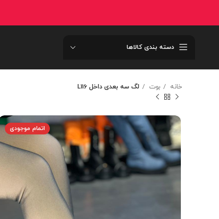
دسته بندی کالاها
خانه
بوت
لگ سه بعدی داخل L116
اتمام موجودی