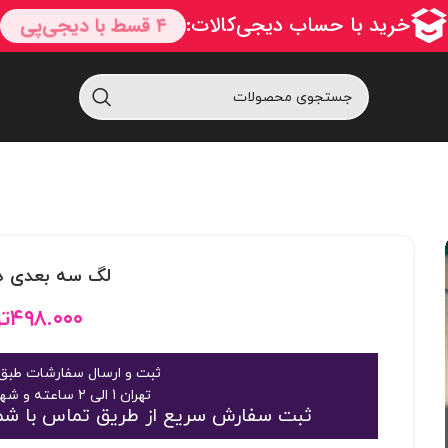
لگ سه بعدی داخل
۴۹۸.۰۰۰
ت
ثبت و ارسال سفارشات طبق 
تهران 1 الی 2 ساعته و شهرستان 2 الی 3 روز
ثبت سفارش سریع از طریق تماس با شماره 09125048916 یا 363189