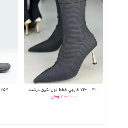
720 – 720 خارجي خطط فول نگين درشت
6457 – صندل پاشنه هرمس 
۶.۰۰۹.۰۰۰
تومان
انتخاب گزینه ها