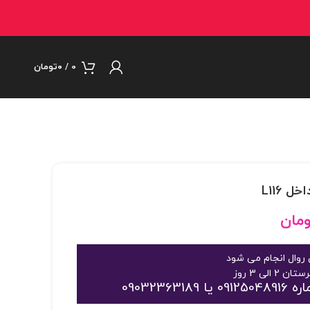
0
/
۰
تومان
 L116
ومان
روال انجام می شود
09032