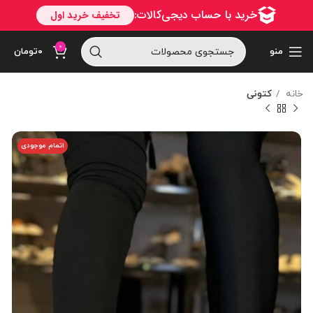
0
منو
۰
تومان
خانه
کتونی
اتمام موجودی