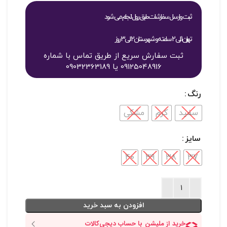
ثبت و ارسال سفارشات طبق روال انجام می شود
تهران 1 الی 2 ساعته و شهرستان 2 الی 3 روز
ثبت سفارش سریع از طریق تماس با شماره
09125048916 یا 09032363189
رنگ
سفید
کرم
مشکی
سایز
40
39
38
37
افزودن به سبد خرید