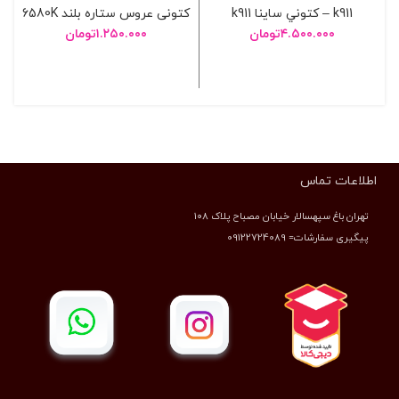
k911 – کتوني ساينا k911
کتونی عروس ستاره بلند 6580K
۴.۵۰۰.۰۰۰
تومان
۱.۲۵۰.۰۰۰
تومان
انتخاب گزینه ها
انتخاب گزینه ها
اطلاعات تماس
تهران باغ سپهسالار خیابان مصباح پلاک ۱۰۸
پیگیری سفارشات= 09122724089