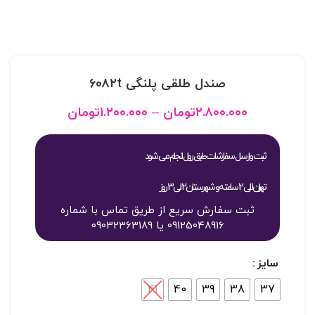
صندل طلقی پلنگی ۶۰۸۲t
۲.۸۰۰.۰۰۰
تومان
–
۱.۲۰۰.۰۰۰
تومان
ثبت و ارسال سفارشات طبق روال انجام می شود
تهران 1 الی 2 ساعته و شهرستان 2 الی 3 روز
ثبت سفارش سریع از طریق تماس با شماره
09125048916 یا 09032363189
سایز
41
40
39
38
37