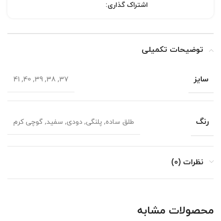
اشتراک گذاری:
توضیحات تکمیلی
سایز
37, 38, 39, 40, 41
رنگ
طلق ساده, پلنگی, دودی, سفید, گوچی کرم
نظرات (0)
محصولات مشابه