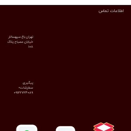
اطلاعات تماس
تهران باغ سپهسالار
خیابان مصباح پلاک
۱۰۸
پیگیری
سفارشات=
09122724089