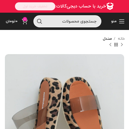
0
منو
۰
تومان
خانه
صندل