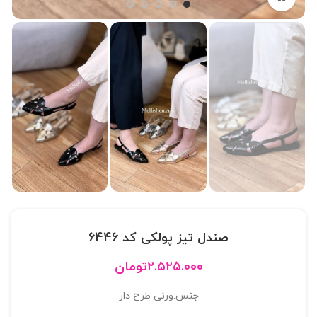
صندل تیز پولکی کد 6446
۲.۵۲۵.۰۰۰
تومان
جنس:ورنی طرح دار