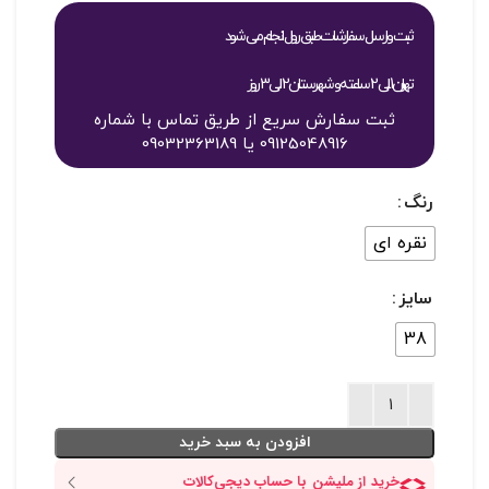
ثبت و ارسال سفارشات طبق روال انجام می شود
تهران 1 الی 2 ساعته و شهرستان 2 الی 3 روز
ثبت سفارش سریع از طریق تماس با شماره
09125048916 یا 09032363189
رنگ
نقره ای
سایز
38
افزودن به سبد خرید