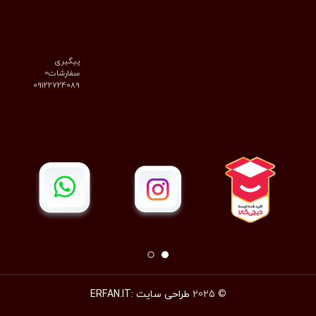
پیگیری
سفارشات=
09122724089
© 2025
طراحی سایت :ERFAN.IT