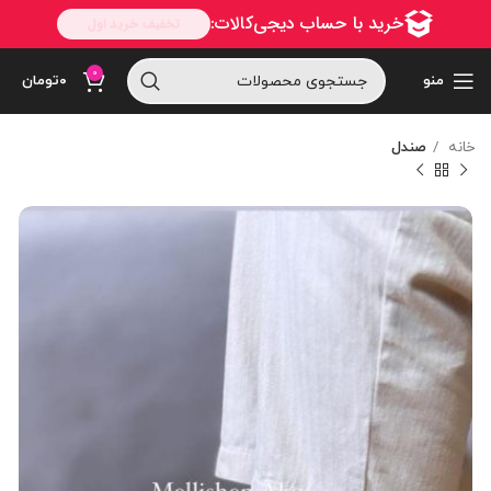
0
منو
۰
تومان
خانه
صندل