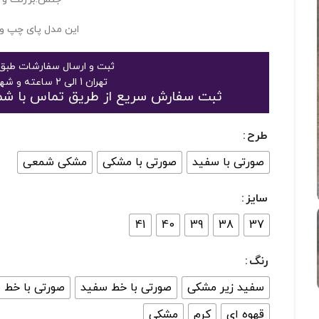
این مدل پای چپ و 
ثبت و ارسال سفارشات طبق 
تهران 1 الی 2 ساعته و شهرستان 2 الی 3 روز
ثبت سفارش سریع از طریق تماس با شماره 09125048916 یا 363189
طرح
صورتی با سفید
صورتی با مشکی
مشکی شمعی
سایز
41
40
39
38
37
رنگ
سفید زیر مشکی
صورتی با خط سفید
صورتی با خط 
قهوه ای
کرم
مشکی