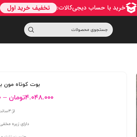
بوت کوتاه مون بوت 
۴.۰۴۸.۰۰۰
تومان
–
۰
لژ:۴سانت
دارای زیره مخفی:3 سان
جنس:برزنت و 