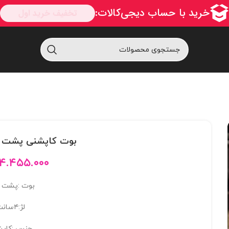
بوت کاپشنی پشت حلق
۴.۴۵۵.۰۰۰
بوت :پشت 
لژ:۴سانت
جنس :کاپش