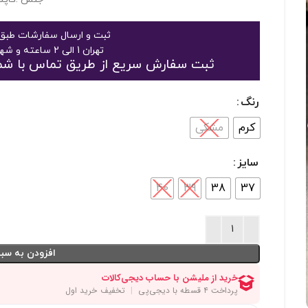
ثبت و ارسال سفارشات طبق 
تهران 1 الی 2 ساعته و شهرستان 2 الی 3 روز
ثبت سفارش سریع از طریق تماس با شماره 09125048916 یا 363189
رنگ
کرم
مشکی
سایز
40
39
38
37
افزودن به سبد