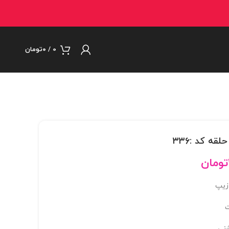
0
/
۰
تومان
ه کد :۳۳۶
تومان
زیپ
نی