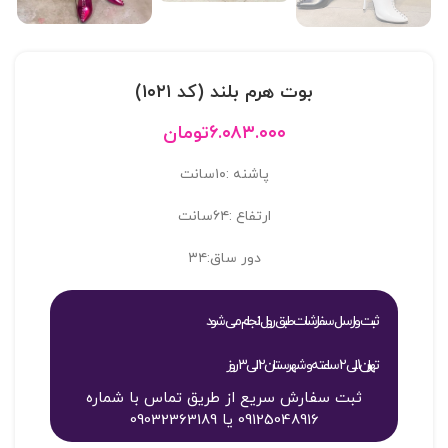
بوت هرم بلند (کد ۱۰۲۱)
۶.۰۸۳.۰۰۰
تومان
پاشنه :۱۰سانت
ارتفاع :۶۴سانت
دور ساق:۳۴
ثبت و ارسال سفارشات طبق روال انجام می شود
تهران 1 الی 2 ساعته و شهرستان 2 الی 3 روز
ثبت سفارش سریع از طریق تماس با شماره
09125048916 یا 09032363189