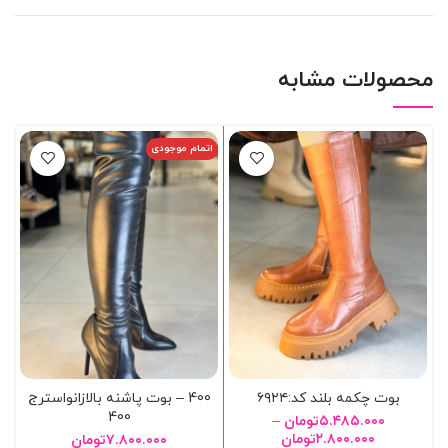
محصولات مشابه
اتمام موجودی
ا
بوت چکمه بلند کد:۶۹۲۴
400 – بوت پاشنه بالازانواسترج
400
۵.۴۸۵.۰۰۰
تومان
–
۲.۸۰۰.۰۰۰
تومان
۷.۸۰۰.۰۰۰
تومان