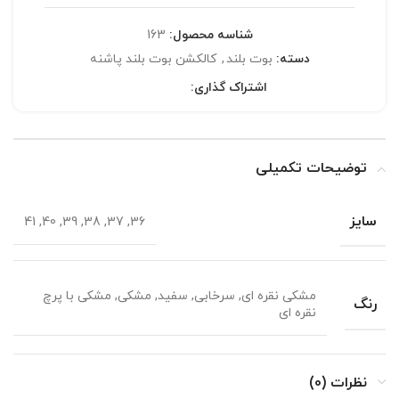
شناسه محصول:
163
دسته:
بوت بلند
,
کالکشن بوت بلند پاشنه
اشتراک گذاری:
توضیحات تکمیلی
سایز
36, 37, 38, 39, 40, 41
مشکی نقره ای, سرخابی, سفید, مشکی, مشکی با پرچ
رنگ
نقره ای
نظرات (0)