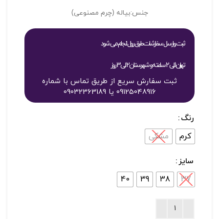
جنس:بیاله (چرم مصنوعی)
ثبت و ارسال سفارشات طبق روال انجام می شود
تهران 1 الی 2 ساعته و شهرستان 2 الی 3 روز
ثبت سفارش سریع از طریق تماس با شماره
09125048916 یا 09032363189
رنگ
کرم
مشکی
سایز
40
39
38
37