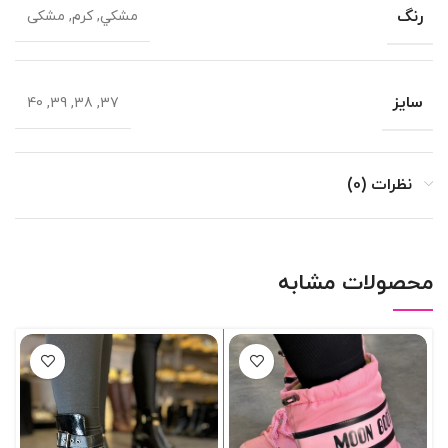
رنگ
مشکي, کرم, مشکی
سایز
37, 38, 39, 40
نظرات (0)
محصولات مشابه