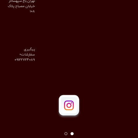
تهران باغ سپهسالار
خیابان مصباح پلاک
۱۰۸
پیگیری
سفارشات=
09122724089