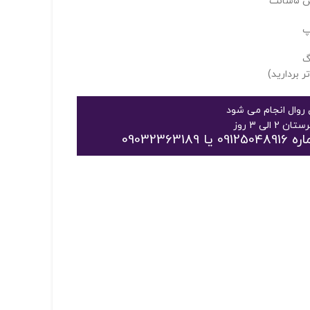
نت
پ
گ
 بردارید)
روال انجام می شود
09032