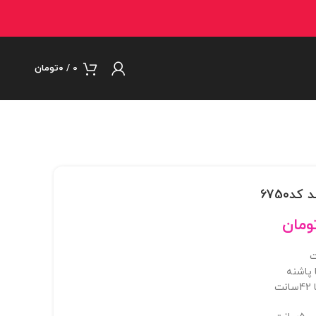
0
/
۰
تومان
د6750
ومان