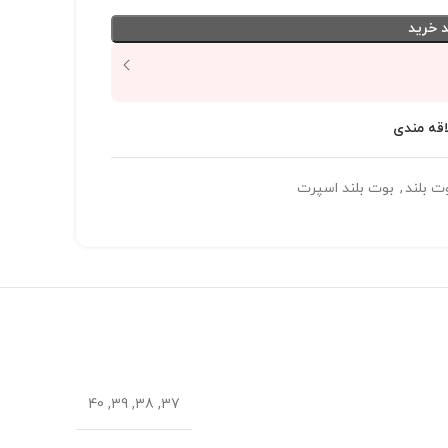
 خرید
اقه مندی
ت بلند
,
بوت بلند اسپرت
37, 38, 39, 40