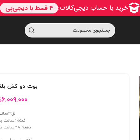
بوت دو کش بلند ک
۶.۰۰۹.۰۰۰
ت
لژ:۳سانت
قد:۴۵سانت با پاشنه
دهنه ۳۸سانت تا 42سانت