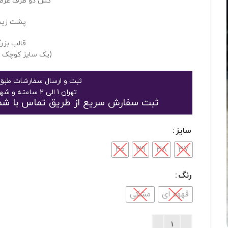
کش دو طرف عرض ۵سا
پشت زی
قالب بزر
(یک سایز کوچک تر
ثبت و ارسال سفارشات طبق 
تهران 1 الی 2 ساعته و شهرستان 2 الی 3 روز
ثبت سفارش سریع از طریق تماس با شماره 09125048916 یا 363189
سایز
40
39
38
37
رنگ
قهوه ای
مشکی