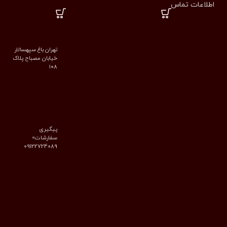
اطلاعات تماس
تهران باغ سپهسالار
خیابان مصباح پلاک
۱۰۸
پیگیری
سفارشات=
09122724089