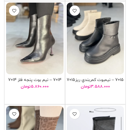
7015 – نيمبوت کمربندي ريز7015
7014 – نيم بوت پنجه فلز 7014
۳.۵۸۸.۰۰۰
تومان
۵.۸۶۰.۰۰۰
تومان
انتخاب گزینه ها
انتخاب گزینه ها