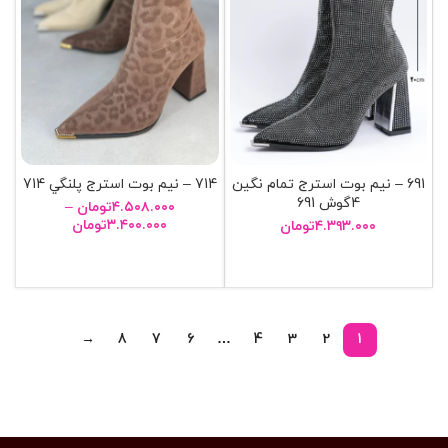
691 – نيم بوت استرج تمام نگين
714 – نيم بوت استرج پلنگي 714
4گوش 691
۴.۵۰۸.۰۰۰
تومان
–
۳.۴۰۰.۰۰۰
تومان
۴.۳۹۳.۰۰۰
تومان
انتخاب گزینه ها
انتخاب گزینه ها
→
8
7
6
…
4
3
2
1