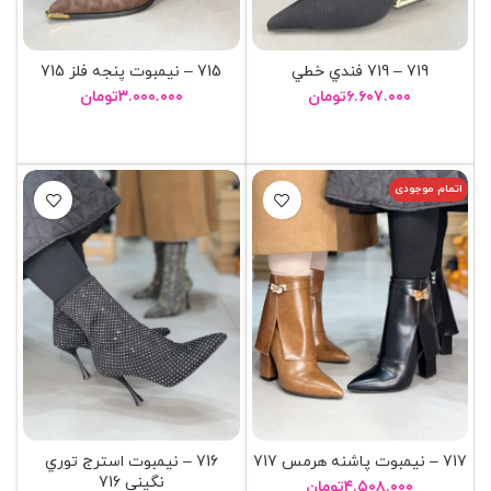
719 – 719 فندي خطي
715 – نيمبوت پنجه فلز 715
۶.۶۰۷.۰۰۰
تومان
۳.۰۰۰.۰۰۰
تومان
انتخاب گزینه ها
انتخاب گزینه ها
اتمام موجودی
717 – نيمبوت پاشنه هرمس 717
716 – نيمبوت استرج توري
نگيني 716
۴.۵۰۸.۰۰۰
تومان