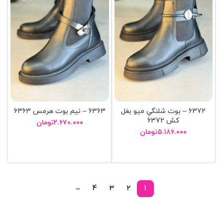
6372 – بوت شلنگي ميو بغل
6363 – نيم بوت هرمس 6363
کش 6372
۲.۶۷۰.۰۰۰
تومان
۵.۱۸۶.۰۰۰
تومان
انتخاب گزینه ها
انتخاب گزینه ها
→
4
3
2
1