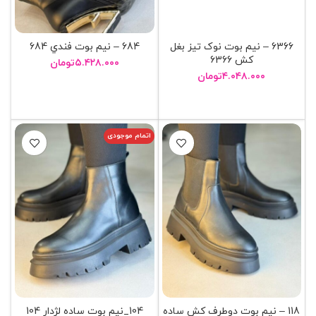
6366 – نيم بوت نوک تيز بغل
684 – نيم بوت فندي 684
کش 6366
۵.۴۲۸.۰۰۰
تومان
۴.۰۴۸.۰۰۰
تومان
انتخاب گزینه ها
انتخاب گزینه ها
اتمام موجودی
118 – نيم بوت دوطرف کش ساده
104_نیم بوت ساده لژدار 104