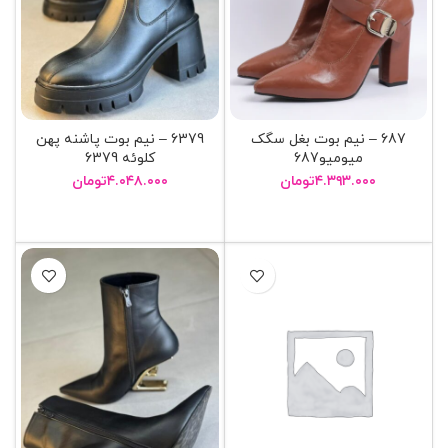
687 – نيم بوت بغل سگک
6379 – نيم بوت پاشنه پهن
ميوميو687
کلوئه 6379
۴.۳۹۳.۰۰۰
تومان
۴.۰۴۸.۰۰۰
تومان
انتخاب گزینه ها
انتخاب گزینه ها