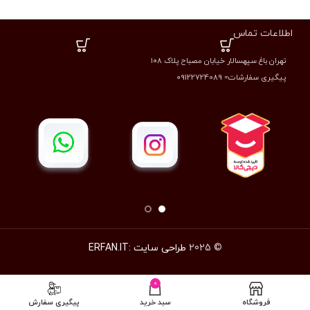
اطلاعات تماس
تهران باغ سپهسالار خیابان مصباح پلاک ۱۰۸
پیگیری سفارشات= 09122724089
© 2025
طراحی سایت :ERFAN.IT
0
فروشگاه
سبد خرید
پیگیری سفارش