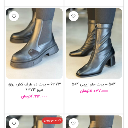
504 – بوت جلو زيپي 504
6373 – بوت دو طرف کش يراق
ميو 6373
۵.۰۳۷.۰۰۰
تومان
۴.۹۹۳.۰۰۰
تومان
انتخاب گزینه ها
انتخاب گزینه ها
اتمام موجودی