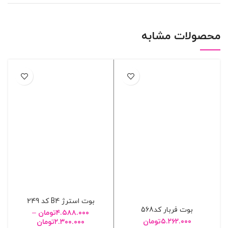
محصولات مشابه
بوت استرژ B4 کد 249
بوت فربار کد568
۴.۵۸۸.۰۰۰
تومان
–
۵.۲۶۲.۰۰۰
تومان
۲.۳۰۰.۰۰۰
تومان