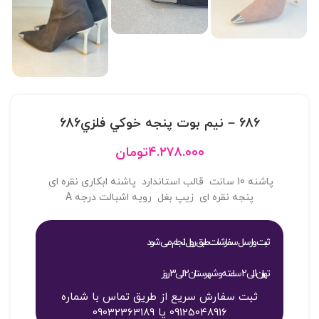
686 – نيم بوت پنجه خوکي فلزي686
۴.۲۷۸.۰۰۰
تومان
پاشنه 10 سانت قالب استاندارد پاشنه ابکاری نقره ای
پنجه نقره ای زیپ بغل رویه اشبالت درجه A
ثبت و ارسال سفارشات طبق روال انجام می شود
تهران 1 الی 2 ساعته و شهرستان 2 الی 3 روز
ثبت سفارش سریع از طریق تماس با شماره
09125048916 یا 09032363189