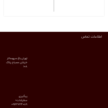
انتخاب گزینه ها
انتخاب گزینه ها
اطلاعات تماس
تهران باغ سپهسالار
خیابان مصباح پلاک
۱۰۸
پیگیری
سفارشات=
09122724089