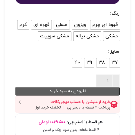
رنگ
قهوه ای چرم
ویزون
عسلی
قهوه ای
کرم
مشکی
مشکی بیاله
مشکی سوییت
سایز
40
39
38
37
افزودن به سبد خرید
هر قسط با اسنپ‌پی:
۱.۰۶۹.۵۰۰
تومان
۴ قسط ماهانه. بدون سود، چک و ضامن.