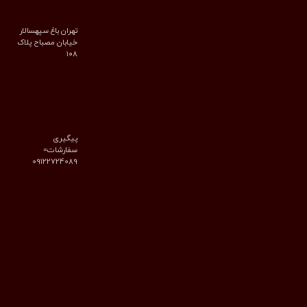
تهران باغ سپهسالار
خیابان مصباح پلاک
۱۰۸
پیگیری
سفارشات=
09122724089