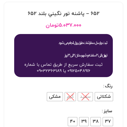
652 – پاشنه تور نگيني بلند 652
۵.۰۳۷.۰۰۰
تومان
ثبت و ارسال سفارشات طبق روال انجام می شود
تهران 1 الی 2 ساعته و شهرستان 2 الی 3 روز
ثبت سفارش سریع از طریق تماس با شماره
09125048916 یا 09032363189
رنگ
شکلاتی
سفید
کرم
مشکی
سایز
40
39
38
37