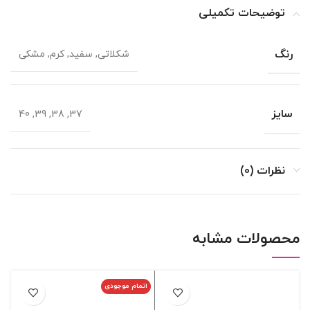
توضیحات تکمیلی
رنگ
شکلاتی, سفید, کرم, مشکی
سایز
37, 38, 39, 40
نظرات (0)
محصولات مشابه
اتمام موجودی