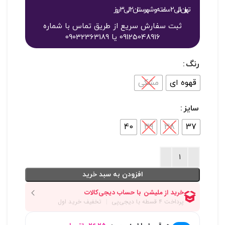
تهران 1 الی 2 ساعته و شهرستان 2 الی 3 روز
ثبت سفارش سریع از طریق تماس با شماره
09125048916 یا 09032363189
رنگ
قهوه ای
مشکی
سایز
40
39
38
37
افزودن به سبد خرید