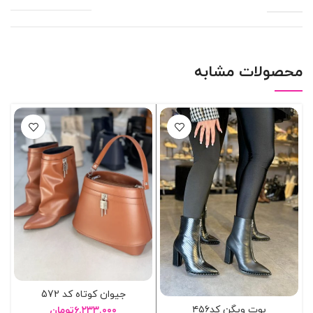
محصولات مشابه
جیوان کوتاه کد 572
بوت ویگن کد۴۵۶
۶.۲۳۳.۰۰۰
تومان