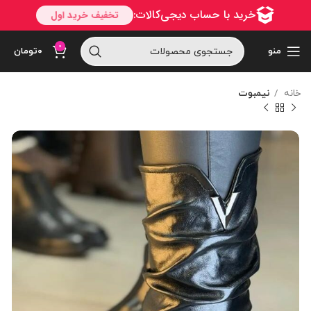
0
منو
۰
تومان
خانه
نیمبوت