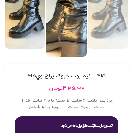
415 – نيم بوت چروک يراق وي415
۴.۱۰۵.۰۰۰
تومان
زیره پیو پاشنه 6 سانت لژ سینه پا 2.5 سانت قد 24
سانت زیپ10 سانت رویه بیاله طرحدار
ثبت و ارسال سفارشات طبق روال انجام می شود