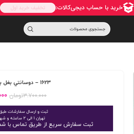
1623 – دوسانتي بغل باز يراق مربع1623
۰۰۰
۳.۷۰۰.۰۰۰
تومان
ثبت و ارسال سفارشات طبق 
تهران 1 الی 2 ساعته و شهرستان 2 الی 3 روز
ثبت سفارش سریع از طریق تماس با شماره 09125048916 یا 363189