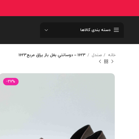
دسته بندی کالاها
خانه
صندل
1623 – دوسانتي بغل باز يراق مربع1623
-27%