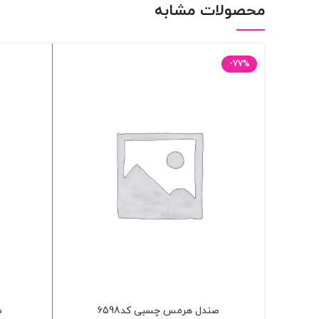
محصولات مشابه
-77%
صندل هرمس چسبی کد6598
ص