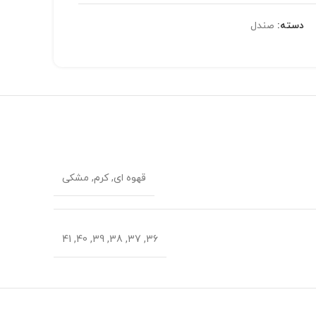
دسته:
صندل
قهوه ای, کرم, مشکی
36, 37, 38, 39, 40, 41