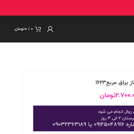
0
/
۰
تومان
۲.۷۰۰.
تومان
روال انجام می شود
09032