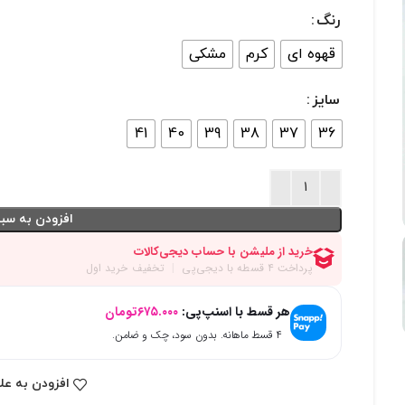
رنگ
قهوه ای
کرم
مشکی
سایز
41
40
39
38
37
36
افزودن به سبد
هر قسط با اسنپ‌پی:
۶۷۵.۰۰۰
تومان
۴ قسط ماهانه. بدون سود، چک و ضامن.
افزودن به عل