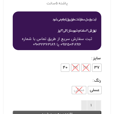
پاشنه:۵سانت
ثبت و ارسال سفارشات طبق روال انجام می شود
تهران 1 الی 2 ساعته و شهرستان 2 الی 3 روز
ثبت سفارش سریع از طریق تماس با شماره
09125048916 یا 09032363189
سایز
40
39
38
37
رنگ
عسلی
مشکی