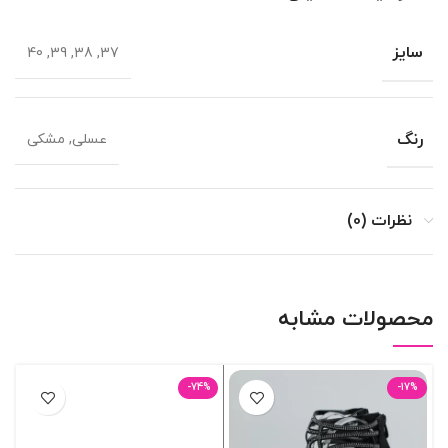
سایز
37, 38, 39, 40
رنگ
عسلی, مشکی
نظرات (0)
محصولات مشابه
-74%
-17%