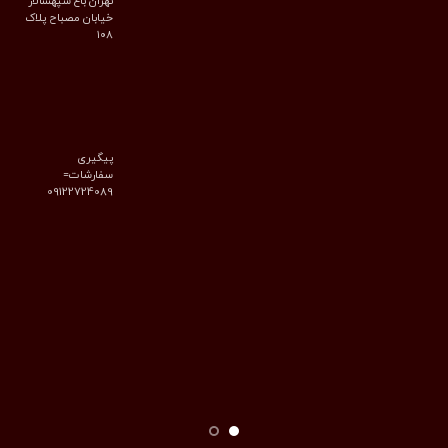
تهران باغ سپهسالار
خیابان مصباح پلاک
۱۰۸
پیگیری
سفارشات=
09122724089