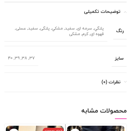
توضیحات تکمیلی
پلنگي, سرمه ای, سفيد, مشکي, پلنگی, سفید, عسلی,
رنگ
قهوه ای, کرم, مشکی
سایز
37, 38, 39, 40
نظرات (0)
محصولات مشابه
اتمام موجودی
%