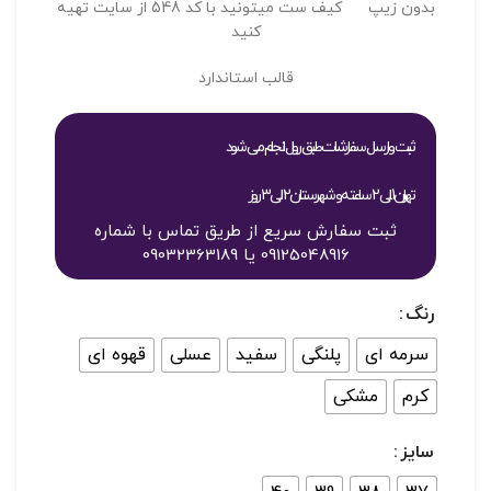
بدون زیپ کیف ست میتونید با کد 548 از سایت تهیه
کنید
قالب استاندارد
ثبت و ارسال سفارشات طبق روال انجام می شود
تهران 1 الی 2 ساعته و شهرستان 2 الی 3 روز
ثبت سفارش سریع از طریق تماس با شماره
09125048916 یا 09032363189
رنگ
سرمه ای
پلنگی
سفید
عسلی
قهوه ای
کرم
مشکی
سایز