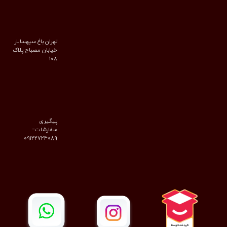
تهران باغ سپهسالار
خیابان مصباح پلاک
۱۰۸
پیگیری
سفارشات=
09122724089