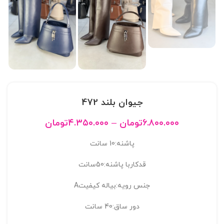
جیوان بلند 472
۶.۸۰۰.۰۰۰
تومان
–
۴.۳۵۰.۰۰۰
تومان
پاشنه:10 سانت
قدکاربا پاشنه:50سانت
جنس رویه:بیاله کیفیتA
دور ساق:40 سانت