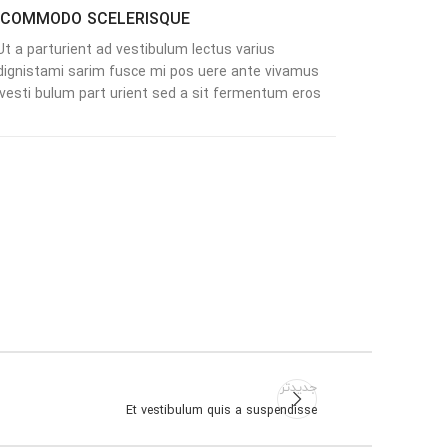
COMMODO SCELERISQUE.
Ut a parturient ad vestibulum lectus varius
dignistami sarim fusce mi pos uere ante vivamus
vesti bulum part urient sed a sit fermentum eros.
جدیدتر
Et vestibulum quis a suspendisse