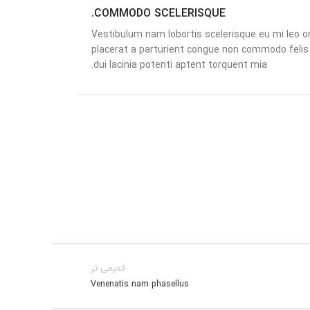
COMMODO SCELERISQUE.
Vestibulum nam lobortis scelerisque eu mi leo or
placerat a parturient congue non commodo felis 
dui lacinia potenti aptent torquent mia.
قدیمی تر
Venenatis nam phasellus