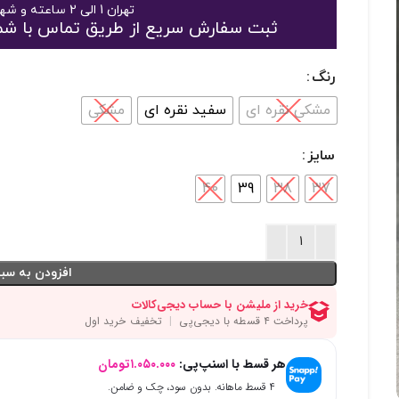
تهران 1 الی 2 ساعته و شهرستان 2 الی 3 روز
ثبت سفارش سریع از طریق تماس با شماره 09125048916 یا 363189
رنگ
مشکی نقره ای
سفید نقره ای
مشکی
سایز
40
39
38
37
افزودن به سبد
هر قسط با اسنپ‌پی:
۱.۰۵۰.۰۰۰
تومان
۴ قسط ماهانه. بدون سود، چک و ضامن.