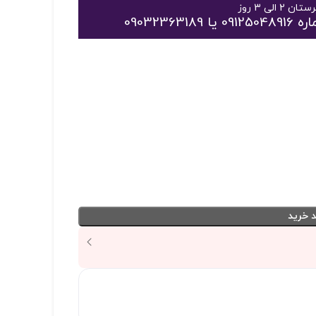
09032
 خرید