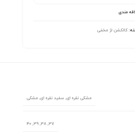
اقه مندی
ه:
کالکشن لژ مخفی
مشکی نقره ای, سفید نقره ای, مشکی
37, 38, 39, 40