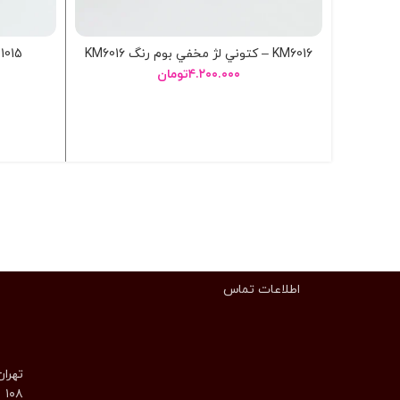
KM6016 – کتوني لژ مخفي بوم رنگ KM6016
1015 – کتوني لژ مخفي نگيني 1015
۴.۲۰۰.۰۰۰
تومان
انتخاب گزینه ها
اطلاعات تماس
تهران
۱۰۸