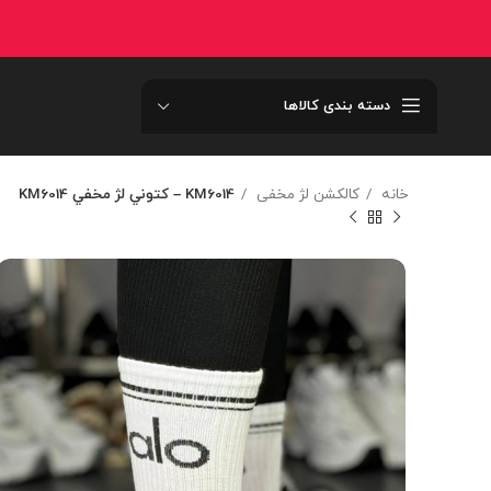
دسته بندی کالاها
خانه
کالکشن لژ مخفی
KM6014 – کتوني لژ مخفي KM6014