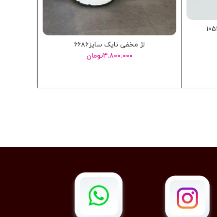
6034KM – کتونی لژمخفي واريور 6034KM
لژ مخفی نایک سایز۶۶۸۶
۳.۸۰۰.۰۰۰
تومان
انتخاب گزینه ها