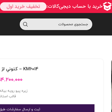
KM6014 – کتوني لژ مخفي KM6014
۴.۲۰۰.۰۰۰
ت
زیره پیو رویه بیاله
قالب استاند
ثبت و ارسال سفارشات طبق 