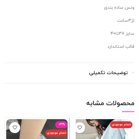
ونس ساده بندی
لژ3سانت
سایز 37تا40
قالب استاندارد
توضیحات تکمیلی
محصولات مشابه
اتمام موجودی
-29%
اتمام موجودی