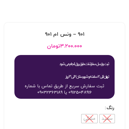
901 – ونس ام 901
۳.۲۰۰.۰۰۰
تومان
ثبت و ارسال سفارشات طبق روال انجام می شود
تهران 1 الی 2 ساعته و شهرستان 2 الی 3 روز
ثبت سفارش سریع از طریق تماس با شماره
09125048916 یا 09032363189
رنگ
سفید
مشکی