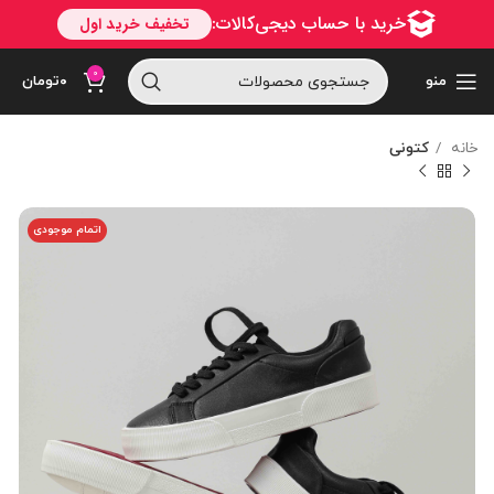
0
منو
۰
تومان
خانه
کتونی
اتمام موجودی