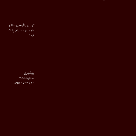
تهران باغ سپهسالار
خیابان مصباح پلاک
۱۰۸
پیگیری
سفارشات=
09122724089