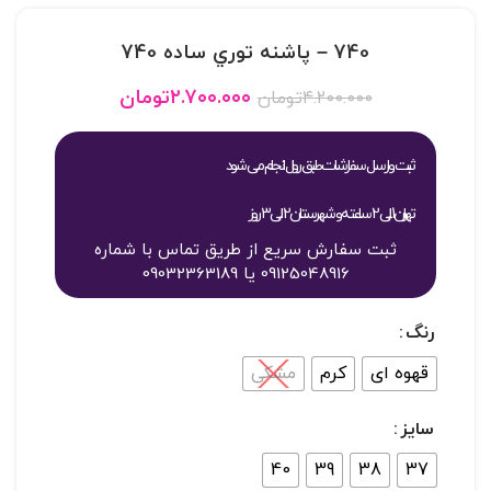
740 – پاشنه توري ساده 740
۲.۷۰۰.۰۰۰
تومان
۴.۲۰۰.۰۰۰
تومان
ثبت و ارسال سفارشات طبق روال انجام می شود
تهران 1 الی 2 ساعته و شهرستان 2 الی 3 روز
ثبت سفارش سریع از طریق تماس با شماره
09125048916 یا 09032363189
رنگ
قهوه ای
کرم
مشکی
سایز
40
39
38
37