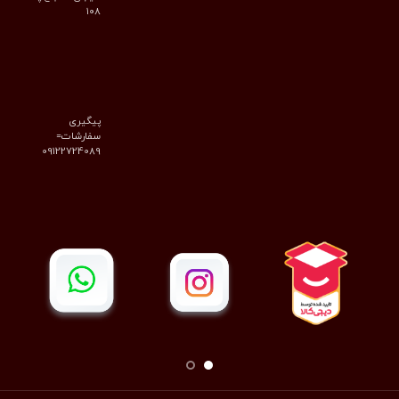
۱۰۸
پیگیری
سفارشات=
09122724089