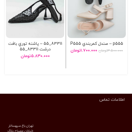
p555 – صندل کمربندي P555
83311_55 – پاشنه توري بافت
درشت 83311_55
۱.۷۰۰.۰۰۰
تومان
۳.۵۰۰.۰۰۰
تومان
۵.۸۳۰.۰۰۰
تومان
انتخاب گزینه ها
انتخاب گزینه ها
اطلاعات تماس
تهران باغ سپهسالار
خیابان مصباح پلاک