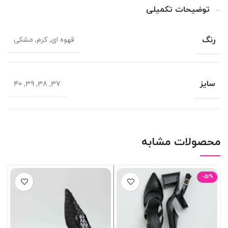
توضیحات تکمیلی
رنگ
قهوه ای, کرم, مشکی
سایز
37, 38, 39, 40
محصولات مشابه
-51%