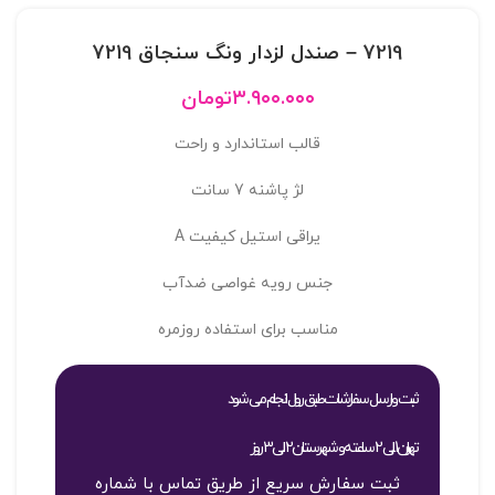
7219 – صندل لزدار ونگ سنجاق 7219
۳.۹۰۰.۰۰۰
تومان
قالب استاندارد و راحت
لژ پاشنه 7 سانت
یراقی استیل کیفیت A
جنس رویه غواصی ضدآب
مناسب برای استفاده روزمره
ثبت و ارسال سفارشات طبق روال انجام می شود
تهران 1 الی 2 ساعته و شهرستان 2 الی 3 روز
ثبت سفارش سریع از طریق تماس با شماره