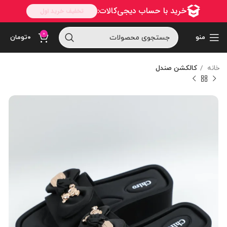
0
منو
۰
تومان
خانه
کالکشن صندل