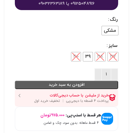
09125048916 یا 09032363189
رنگ
مشکی
سایز
40
39
38
37
افزودن به سبد خرید
هر قسط با اسنپ‌پی:
۹۷۵.۰۰۰
تومان
۴ قسط ماهانه. بدون سود، چک و ضامن.