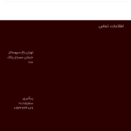
اطلاعات تماس
تهران باغ سپهسالار
خیابان مصباح پلاک
۱۰۸
پیگیری
سفارشات=
09122724089