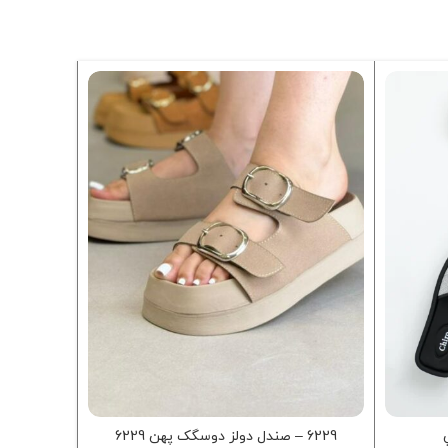
-7%
6229 – صندل دولز دوسگک پهن 6229