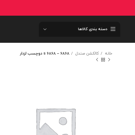
دسته بندی کالاها
خانه
کالکشن صندل
6868 – 6868 s دوچسب لزدار