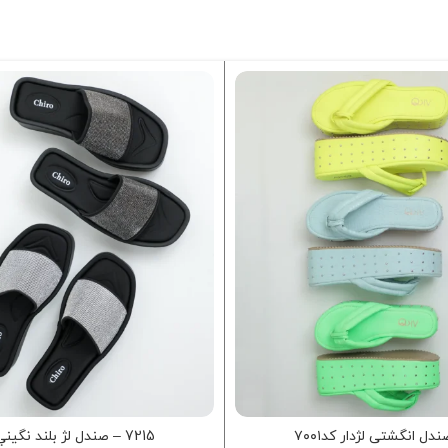
ندل انگشتی لژدار کد۷۰۰۱
7215 – صندل لژ بلند نگيني