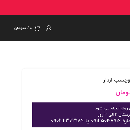
0
/
۰
تومان
ومان
روال انجام می شود
09032