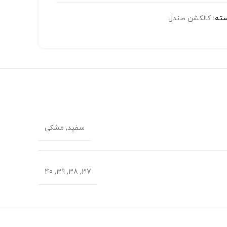
ته:
کالکشن صندل
سفید, مشکی
37, 38, 39, 40