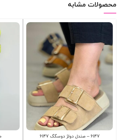
محصولات مشابه
6147 – صندل دولژ دوسگگ 6147
ص