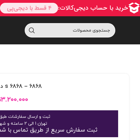
6868 – 6868 s دوچسب لزدار
۳.۲۰۰.۰۰۰
ت
ثبت و ارسال سفارشات طبق 
تهران 1 الی 2 ساعته و شهرستان 2 الی 3 روز
ثبت سفارش سریع از طریق تماس با شماره 09125048916 یا 363189