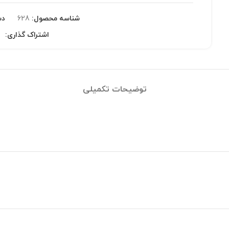
شناسه محصول:
628
دس
اشتراک گذاری:
توضیحات تکمیلی