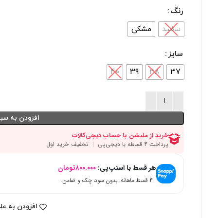
رنگ
سفید
مشکی
سایز
40
39
38
37
افزودن به سبد
هر قسط با اسنپ‌پی:
۸۰۰.۰۰۰
تومان
۴ قسط ماهانه. بدون سود، چک و ضامن.
افزودن به عل