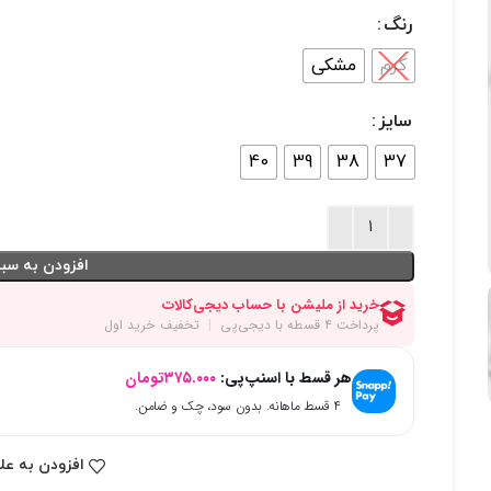
رنگ
کرم
مشکی
سایز
40
39
38
37
افزودن به سبد
هر قسط با اسنپ‌پی:
۳۷۵.۰۰۰
تومان
۴ قسط ماهانه. بدون سود، چک و ضامن.
افزودن به عل