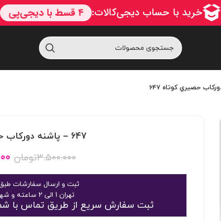
647 – پاشنه دورکاب حصيري کوتاه 647
۰۰۰
۳.۵۰۰.۰۰۰
تومان
ثبت و ارسال سفارشات طبق 
تهران 1 الی 2 ساعته و شهرستان 2 الی 3 روز
ثبت سفارش سریع از طریق تماس با شماره 09125048916 یا 363189