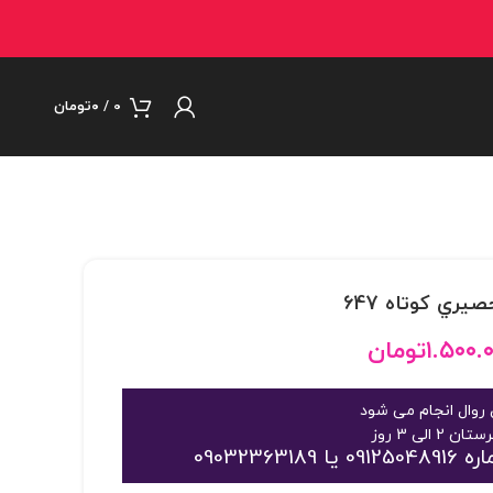
0
/
۰
تومان
۱.۵۰۰.
تومان
روال انجام می شود
09032