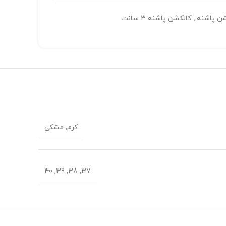
شن پاشنه
,
کالکشن پاشنه 3 سانت
کرم, مشکی
37, 38, 39, 40