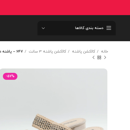
دسته بندی کالاها
خانه
کالکشن پاشنه
کالکشن پاشنه 3 سانت
647 – پاشنه دورکاب حصيري کوتاه 647
-57%