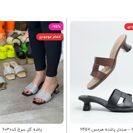
ودی
-75%
اتمام موجودی
6457
پاشه گل سرخ کد۶۰۳۰