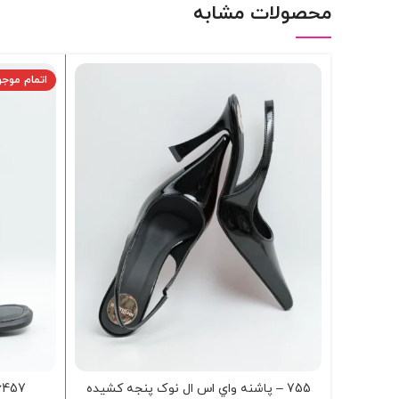
محصولات مشابه
اتمام موج
755 – پاشنه واي اس ال نوک پنجه کشيده
6457 – صندل پاشنه هرمس 