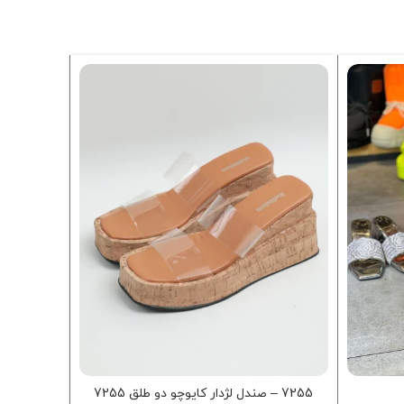
7255 – صندل لژدار کايوچو دو طلق 7255
720 – 720 خارجي خطط فول نگين درشت