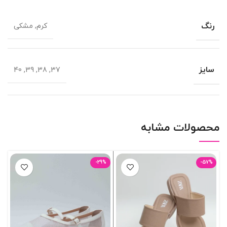
رنگ
کرم, مشکی
سایز
37, 38, 39, 40
محصولات مشابه
-29%
-57%