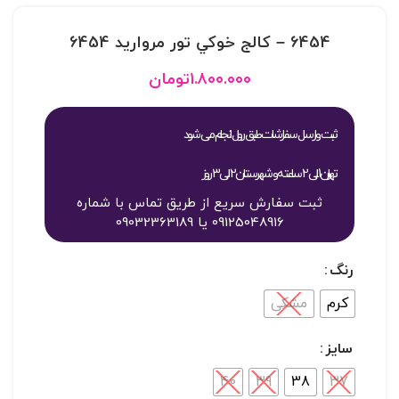
6454 – کالج خوکي تور مرواريد 6454
۱.۸۰۰.۰۰۰
تومان
ثبت و ارسال سفارشات طبق روال انجام می شود
تهران 1 الی 2 ساعته و شهرستان 2 الی 3 روز
ثبت سفارش سریع از طریق تماس با شماره
09125048916 یا 09032363189
رنگ
کرم
مشکی
سایز
40
39
38
37