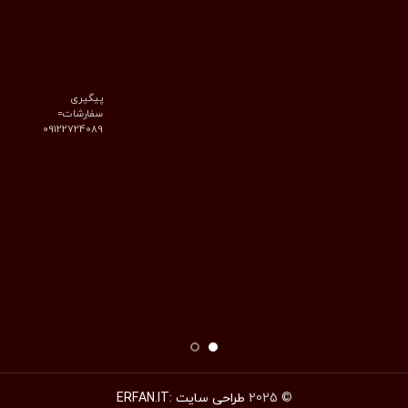
پیگیری
سفارشات=
09122724089
© 2025
طراحی سایت :ERFAN.IT