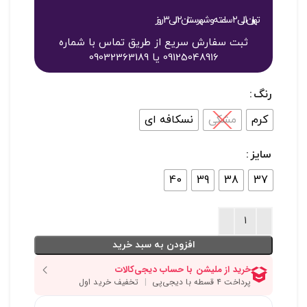
تهران 1 الی 2 ساعته و شهرستان 2 الی 3 روز
ثبت سفارش سریع از طریق تماس با شماره
09125048916 یا 09032363189
رنگ
کرم
مشکی
نسکافه ای
سایز
40
39
38
37
افزودن به سبد خرید