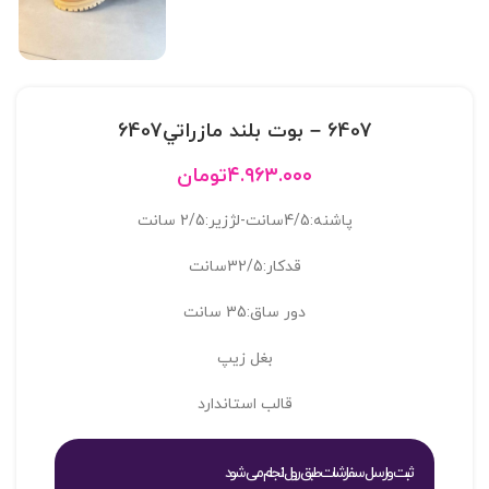
6407 – بوت بلند مازراتي6407
۴.۹۶۳.۰۰۰
تومان
پاشنه:4/5سانت-لژزیر:2/5 سانت
قدکار:32/5سانت
دور ساق:35 سانت
بغل زیپ
قالب استاندارد
ثبت و ارسال سفارشات طبق روال انجام می شود