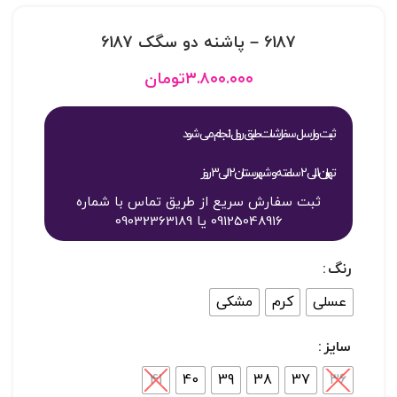
6187 – پاشنه دو سگک 6187
۳.۸۰۰.۰۰۰
تومان
ثبت و ارسال سفارشات طبق روال انجام می شود
تهران 1 الی 2 ساعته و شهرستان 2 الی 3 روز
ثبت سفارش سریع از طریق تماس با شماره
09125048916 یا 09032363189
رنگ
عسلی
کرم
مشکی
سایز
41
40
39
38
37
36