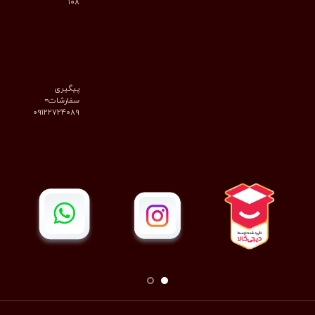
۱۰۸
پیگیری
سفارشات=
09122724089