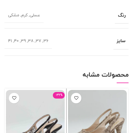
رنگ
عسلی, کرم, مشکی
سایز
36, 37, 38, 39, 40, 41
محصولات مشابه
-36%