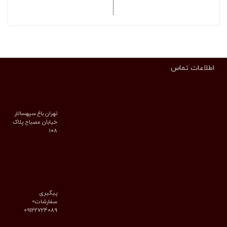
انتخاب گزینه ها
انتخاب گزینه ها
اطلاعات تماس
تهران باغ سپهسالار
خیابان مصباح پلاک
۱۰۸
پیگیری
سفارشات=
09122724089