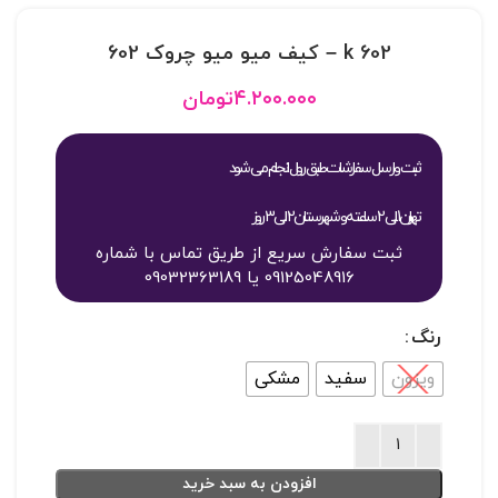
602 k – کيف ميو ميو چروک 602
۴.۲۰۰.۰۰۰
تومان
ثبت و ارسال سفارشات طبق روال انجام می شود
تهران 1 الی 2 ساعته و شهرستان 2 الی 3 روز
ثبت سفارش سریع از طریق تماس با شماره
09125048916 یا 09032363189
رنگ
ویزون
سفید
مشکی
افزودن به سبد خرید