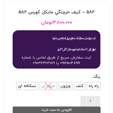
582 – کيف خرچنگي مايکل کورس 582
۳.۸۰۰.۰۰۰
تومان
ثبت و ارسال سفارشات طبق روال انجام می شود
تهران 1 الی 2 ساعته و شهرستان 2 الی 3 روز
ثبت سفارش سریع از طریق تماس با شماره
09125048916 یا 09032363189
رنگ
راه راه
کنف
ویزون
قهوه ای
نسکافه ای
افزودن به سبد خرید