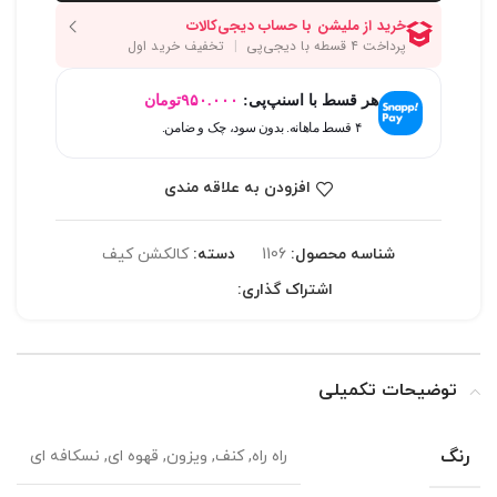
هر قسط با اسنپ‌پی:
۹۵۰.۰۰۰
تومان
۴ قسط ماهانه. بدون سود، چک و ضامن.
افزودن به علاقه مندی
شناسه محصول:
1106
دسته:
کالکشن کیف
اشتراک گذاری:
توضیحات تکمیلی
رنگ
راه راه, کنف, ویزون, قهوه ای, نسکافه ای