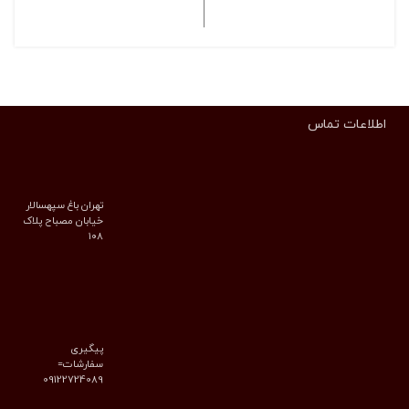
انتخاب گزینه ها
انتخاب گزینه ها
اطلاعات تماس
تهران باغ سپهسالار
خیابان مصباح پلاک
۱۰۸
پیگیری
سفارشات=
09122724089