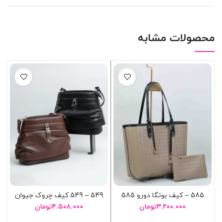
محصولات مشابه
585 – کيف بوتگا دورو 585
549 – 549 کيف چروک جيوان
۳.۲۰۰.۰۰۰
تومان
۴.۵۰۸.۰۰۰
تومان